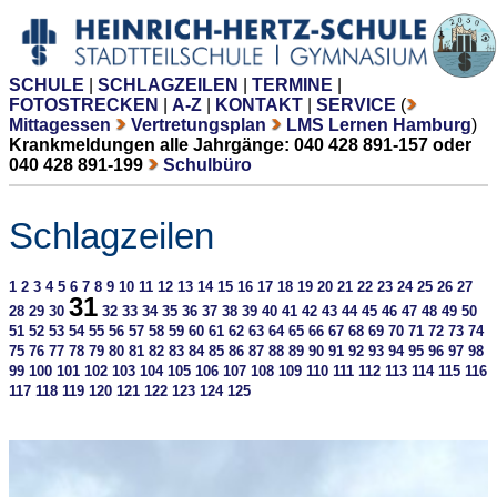
SCHULE
|
SCHLAGZEILEN
|
TERMINE
|
FOTOSTRECKEN
|
A-Z
|
KONTAKT
|
SERVICE
(
Mittagessen
Vertretungsplan
LMS Lernen Hamburg
)
Krankmeldungen alle Jahrgänge: 040 428 891-157 oder
040 428 891-199
Schulbüro
Schlagzeilen
1
2
3
4
5
6
7
8
9
10
11
12
13
14
15
16
17
18
19
20
21
22
23
24
25
26
27
31
28
29
30
32
33
34
35
36
37
38
39
40
41
42
43
44
45
46
47
48
49
50
51
52
53
54
55
56
57
58
59
60
61
62
63
64
65
66
67
68
69
70
71
72
73
74
75
76
77
78
79
80
81
82
83
84
85
86
87
88
89
90
91
92
93
94
95
96
97
98
99
100
101
102
103
104
105
106
107
108
109
110
111
112
113
114
115
116
117
118
119
120
121
122
123
124
125