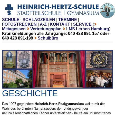
SCHULE
|
SCHLAGZEILEN
|
TERMINE
|
FOTOSTRECKEN
|
A-Z
|
KONTAKT
|
SERVICE
(
Mittagessen
Vertretungsplan
LMS Lernen Hamburg
)
Krankmeldungen alle Jahrgänge: 040 428 891-157 oder
040 428 891-199
Schulbüro
GESCHICHTE
Das 1907 gegründete
Heinrich-Hertz-Realgymnasium
wollte mit der
Wahl des berühmten Namensgebers den Bildungswert der
naturwissenschaftlichen Fächer unterstreichen - heute ein unumstrittenes