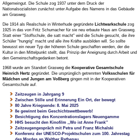
Allgemeingut. Die Schule zog 1937 unter dem Druck der
Nationalsozialisten zunächst unter Aufgabe des Namens in das Gebäude
am Grasweg.
Die 1914 als Realschule in Winterhude gegründete
Lichtwarkschule
zog
1925 in das von Fritz Schumacher für sie neu erbaute Haus am Grasweg.
Statt einer "Stoffschule, die satt macht" wird die Schule gesucht, die ihre
Schüler "hungrig" macht und alle ihre Kräfte ausbilden will. So sollte
bewusst ein neuer Typ der höheren Schule geschaffen werden, der die
Kultur in den Mittelpunkt stellt, das Prinzip der Aneignung durch Arbeit und
den Gemeinschaftsgedanken betont.
1968 wurde am Standort Grasweg die
Kooperative Gesamtschule
Heinrich Hertz
gegründet. Die ursprünglich getrennten
Volksschulen für
Mädchen und Jungen am Voßberg
gingen mit in der Kooperativen
Gesamtschule auf.
Zeitzeugen in Jahrgang 9
Zwischen Stille und Erinnerung Ein Ort, der bewegt
80 Jahre Kriegsende: 8. Mai 2025
8e gewinnt beim Geschichtswettbewerb!
Besichtigung des Konzentrationslagers Neuengamme
HHS besucht den Kinofilm ,,Wo ist Anne Frank’’
Zeitzeugengespräch mit Petra und Franz Michalski
Konferenz der UNESCO-Projektschulen zum 100. Jahrestag
des Mordes an Walther Rathenau