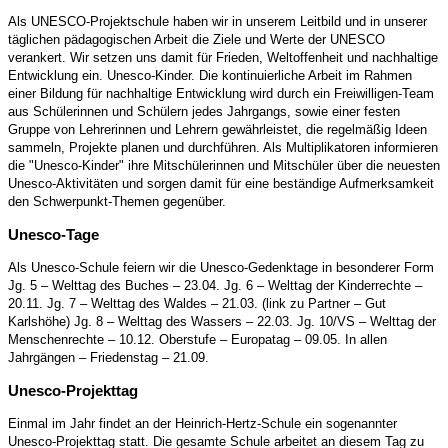
Als UNESCO-Projektschule haben wir in unserem Leitbild und in unserer
täglichen pädagogischen Arbeit die Ziele und Werte der UNESCO
verankert. Wir setzen uns damit für Frieden, Weltoffenheit und nachhaltige
Entwicklung ein. Unesco-Kinder. Die kontinuierliche Arbeit im Rahmen
einer Bildung für nachhaltige Entwicklung wird durch ein Freiwilligen-Team
aus Schülerinnen und Schülern jedes Jahrgangs, sowie einer festen
Gruppe von Lehrerinnen und Lehrern gewährleistet, die regelmäßig Ideen
sammeln, Projekte planen und durchführen. Als Multiplikatoren informieren
die "Unesco-Kinder" ihre Mitschülerinnen und Mitschüler über die neuesten
Unesco-Aktivitäten und sorgen damit für eine beständige Aufmerksamkeit
den Schwerpunkt-Themen gegenüber.
Unesco-Tage
Als Unesco-Schule feiern wir die Unesco-Gedenktage in besonderer Form
Jg. 5 – Welttag des Buches – 23.04. Jg. 6 – Welttag der Kinderrechte –
20.11. Jg. 7 – Welttag des Waldes – 21.03. (link zu Partner – Gut
Karlshöhe) Jg. 8 – Welttag des Wassers – 22.03. Jg. 10/VS – Welttag der
Menschenrechte – 10.12. Oberstufe – Europatag – 09.05. In allen
Jahrgängen – Friedenstag – 21.09.
Unesco-Projekttag
Einmal im Jahr findet an der Heinrich-Hertz-Schule ein sogenannter
Unesco-Projekttag statt. Die gesamte Schule arbeitet an diesem Tag zu