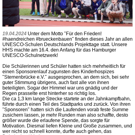
19.04.2024
Unter dem Motto "Für den Frieden!
#haendreichen #brueckenbauen" finden dieses Jahr an allen
UNESCO-Schulen Deutschlands Projekttage statt. Unsere
HHS machte am 16.4. den Anfang für das Hamburger
UNESCO-Schulnetzwerk!
Die Schülerinnen und Schüler hatten sich mehrheitlich für
einen Sponsorenlauf zugunsten des Kinderhospizes
"Sternenbrücke e.V." ausgesprochen, an dem sich, bei sehr
guter Stimmung übrigens, auch fast alle von ihnen
beteiligten. Sogar der Himmel war uns gnädig und der
Regen prasselte erst hinterher so richtig los.
Die ca 1,3 km lange Strecke startete an der Jahnkampfbahn,
führte durch einen Teil des Stadtparks und zurück. Von ihren
"Sponsoren" hatten sich die Laufenden vorab feste Summe
zusichern lassen, je mehr Runden man also schaffte, desto
größer wurde die erlaufene Spende, das sorgte für
Motivation. Diesmal liefen Kleine und Große zusammen, und
wer nicht so schnell konnte, durfte auch gehen, das