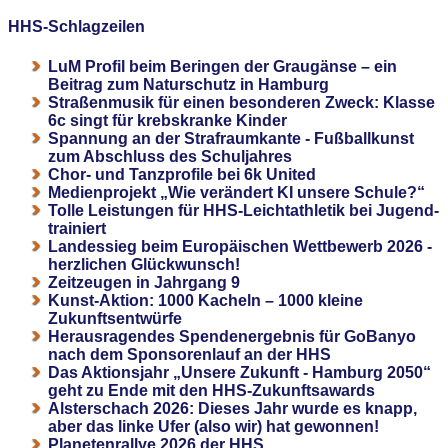
HHS-Schlagzeilen
LuM Profil beim Beringen der Graugänse – ein
Beitrag zum Naturschutz in Hamburg
Straßenmusik für einen besonderen Zweck: Klasse
6c singt für krebskranke Kinder
Spannung an der Strafraumkante - Fußballkunst
zum Abschluss des Schuljahres
Chor- und Tanzprofile bei 6k United
Medienprojekt „Wie verändert KI unsere Schule?“
Tolle Leistungen für HHS-Leichtathletik bei Jugend-
trainiert
Landessieg beim Europäischen Wettbewerb 2026 -
herzlichen Glückwunsch!
Zeitzeugen in Jahrgang 9
Kunst-Aktion: 1000 Kacheln – 1000 kleine
Zukunftsentwürfe
Herausragendes Spendenergebnis für GoBanyo
nach dem Sponsorenlauf an der HHS
Das Aktionsjahr „Unsere Zukunft - Hamburg 2050“
geht zu Ende mit den HHS-Zukunftsawards
Alsterschach 2026: Dieses Jahr wurde es knapp,
aber das linke Ufer (also wir) hat gewonnen!
Planetenrallye 2026 der HHS