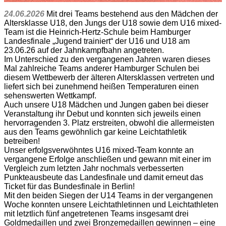
24.06.2026
Mit drei Teams bestehend aus den Mädchen der
Altersklasse U18, den Jungs der U18 sowie dem U16 mixed-
Team ist die Heinrich-Hertz-Schule beim Hamburger
Landesfinale „Jugend trainiert“ der U16 und U18 am
23.06.26 auf der Jahnkampfbahn angetreten.
Im Unterschied zu den vergangenen Jahren waren dieses
Mal zahlreiche Teams anderer Hamburger Schulen bei
diesem Wettbewerb der älteren Altersklassen vertreten und
liefert sich bei zunehmend heißen Temperaturen einen
sehenswerten Wettkampf.
Auch unsere U18 Mädchen und Jungen gaben bei dieser
Veranstaltung ihr Debut und konnten sich jeweils einen
hervorragenden 3. Platz erstreiten, obwohl die allermeisten
aus den Teams gewöhnlich gar keine Leichtathletik
betreiben!
Unser erfolgsverwöhntes U16 mixed-Team konnte an
vergangene Erfolge anschließen und gewann mit einer im
Vergleich zum letzten Jahr nochmals verbesserten
Punkteausbeute das Landesfinale und damit erneut das
Ticket für das Bundesfinale in Berlin!
Mit den beiden Siegen der U14 Teams in der vergangenen
Woche konnten unsere Leichtathletinnen und Leichtathleten
mit letztlich fünf angetretenen Teams insgesamt drei
Goldmedaillen und zwei Bronzemedaillen gewinnen – eine