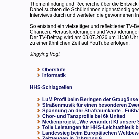
Themenfindung und Recherche über die Entwicklu
Dabei suchten die SchülerInnen eigenständig geei
Interviews durch und werteten die gewonnenen Inf
So entstand ein vielseitiger und reflektierter TV-B
Chancen, Herausforderungen und Veränderungen d
Der TV-Beitrag wird am 08.07.2026 um 11:30 Uhr b
zu einer ähnlichen Zeit auf YouTube erfolgen.
Jingying Vogt
Oberstufe
Informatik
HHS-Schlagzeilen
LuM Profil beim Beringen der Graugänse
Straßenmusik für einen besonderen Zweck
Spannung an der Strafraumkante - Fußba
Chor- und Tanzprofile bei 6k United
Medienprojekt „Wie verändert KI unsere
Tolle Leistungen für HHS-Leichtathletik b
Landessieg beim Europäischen Wettbewe
Zeitzeugen in Jahrgang 9