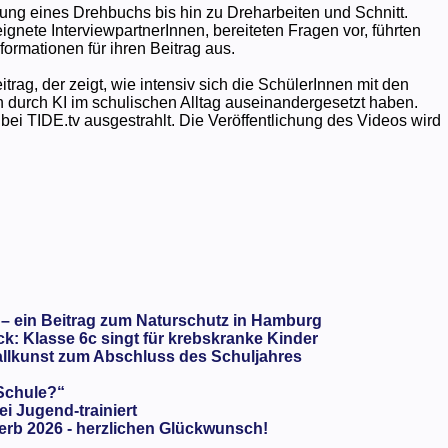
ng eines Drehbuchs bis hin zu Dreharbeiten und Schnitt.
gnete InterviewpartnerInnen, bereiteten Fragen vor, führten
ormationen für ihren Beitrag aus.
eitrag, der zeigt, wie intensiv sich die SchülerInnen mit den
urch KI im schulischen Alltag auseinandergesetzt haben.
ei TIDE.tv ausgestrahlt. Die Veröffentlichung des Videos wird
 – ein Beitrag zum Naturschutz in Hamburg
: Klasse 6c singt für krebskranke Kinder
llkunst zum Abschluss des Schuljahres
 Schule?“
ei Jugend-trainiert
rb 2026 - herzlichen Glückwunsch!