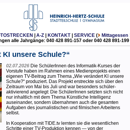
OTOSTRECKEN
|
A-Z
|
KONTAKT
|
SERVICE
(
Mittagessen
gen alle Jahrgänge: 040 428 891-157 oder 040 428 891-199
t KI unsere Schule?“
02.07.2026
Die SchülerInnen des Informatik-Kurses der
Vorstufe haben im Rahmen eines Medienprojekts einen
eigenen TV-Beitrag zum Thema „Wie verändert KI unsere
Schule?“ produziert. Das Projekt erstreckte sich über den
Zeitraum von Mai bis Juli und war besonders schüler-
aktivierend angelegt: Die SchülerInnen setzten sich nicht
nur inhaltlich mit dem Thema Künstliche Intelligenz
auseinander, sondern übernahmen auch die gesamten
Aufgaben des journalistischen und filmischen Arbeitens
selbst.
In Kooperation mit TIDE.tv lernten sie die wesentlichen
Schritte einer TV-Produktion kennen — von der