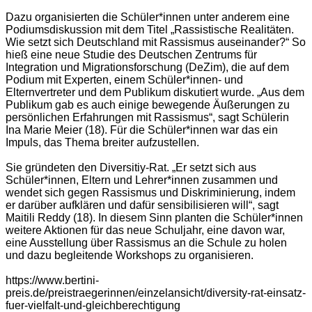
Dazu organisierten die Schüler*innen unter anderem eine
Podiumsdiskussion mit dem Titel „Rassistische Realitäten.
Wie setzt sich Deutschland mit Rassismus auseinander?“ So
hieß eine neue Studie des Deutschen Zentrums für
Integration und Migrationsforschung (DeZim), die auf dem
Podium mit Experten, einem Schüler*innen- und
Elternvertreter und dem Publikum diskutiert wurde. „Aus dem
Publikum gab es auch einige bewegende Äußerungen zu
persönlichen Erfahrungen mit Rassismus“, sagt Schülerin
Ina Marie Meier (18). Für die Schüler*innen war das ein
Impuls, das Thema breiter aufzustellen.
Sie gründeten den Diversitiy-Rat. „Er setzt sich aus
Schüler*innen, Eltern und Lehrer*innen zusammen und
wendet sich gegen Rassismus und Diskriminierung, indem
er darüber aufklären und dafür sensibilisieren will“, sagt
Maitili Reddy (18). In diesem Sinn planten die Schüler*innen
weitere Aktionen für das neue Schuljahr, eine davon war,
eine Ausstellung über Rassismus an die Schule zu holen
und dazu begleitende Workshops zu organisieren.
https://www.bertini-
preis.de/preistraegerinnen/einzelansicht/diversity-rat-einsatz-
fuer-vielfalt-und-gleichberechtigung