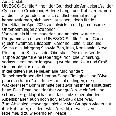
Aula C statt.
UNESCO-Schüler*innen der Grundschule Arnkielstraße, der
Gymnasien Grootmoor, Helene-Lange und Rahlstedt waren
an die HHS geradelt, um sich endlich einmal richtig
kennenzulernen, sich auszutauschen, Ideen für den
Projekttag im April 2024 zu entwickeln und gemeinsame
Unternehmungen anzupeilen.
Von vorn bis hinten moderiert und animiert wurde das
Programm von unseren UNESCO-Schüler*innen Carla
(gleich zweimal), Elisabeth, Karenne, Lotte, Nieke und
Selma aus Jahrgang 9 sowie Ben, Insa, Konstantin, Nova,
Pinelopi und Sina aus der Oberstufe. Die mitreißende
Truppe sorgte für eine lebendige, fröhliche Stimmung,
sodass niemandem langweilig wurde und Klein und Groß
sich problemlos mischten.
In der dritten Pause ließen alle rund hundert
Teilnehmer*innen die Lennon-Songs "Imagine" und "Give
peace a chance" auf dem Schulhof erklingen, die ein
wackerer Herr Böhm unmittelbar zuvor mit ihnen einstudiert
hatte. Das Erstaunen darüber war groß, wie einfach und
schön alles geklappt hat und dass trotz konzentrierter
Arbeitsphasen auch noch so viel Spaß dabei war.
Zum Abschied schwangen sich die vier Gruppen wieder auf
ihre Fahrräder, mit der festen Absicht, diesen Event
regelmäßig zu wiederholen. Peace!