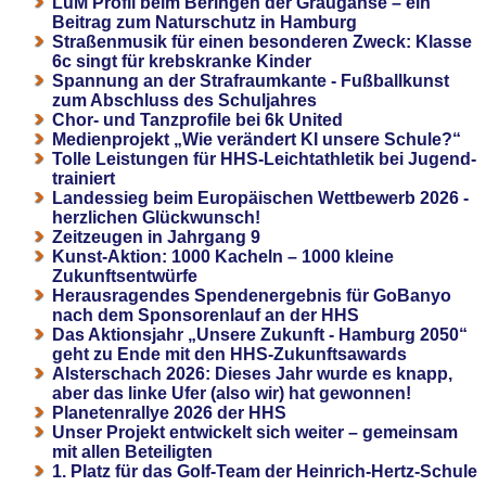
LuM Profil beim Beringen der Graugänse – ein
Beitrag zum Naturschutz in Hamburg
Straßenmusik für einen besonderen Zweck: Klasse
6c singt für krebskranke Kinder
Spannung an der Strafraumkante - Fußballkunst
zum Abschluss des Schuljahres
Chor- und Tanzprofile bei 6k United
Medienprojekt „Wie verändert KI unsere Schule?“
Tolle Leistungen für HHS-Leichtathletik bei Jugend-
trainiert
Landessieg beim Europäischen Wettbewerb 2026 -
herzlichen Glückwunsch!
Zeitzeugen in Jahrgang 9
Kunst-Aktion: 1000 Kacheln – 1000 kleine
Zukunftsentwürfe
Herausragendes Spendenergebnis für GoBanyo
nach dem Sponsorenlauf an der HHS
Das Aktionsjahr „Unsere Zukunft - Hamburg 2050“
geht zu Ende mit den HHS-Zukunftsawards
Alsterschach 2026: Dieses Jahr wurde es knapp,
aber das linke Ufer (also wir) hat gewonnen!
Planetenrallye 2026 der HHS
Unser Projekt entwickelt sich weiter – gemeinsam
mit allen Beteiligten
1. Platz für das Golf-Team der Heinrich-Hertz-Schule