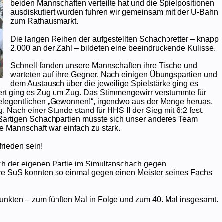
beiden Mannschaften verteilte hat und die Spielpositionen
ausdiskutiert wurden fuhren wir gemeinsam mit der U-Bahn
zum Rathausmarkt.
Die langen Reihen der aufgestellten Schachbretter – knapp
2.000 an der Zahl – bildeten eine beeindruckende Kulisse.
Schnell fanden unsere Mannschaften ihre Tische und
warteten auf ihre Gegner. Nach einigen Übungspartien und
dem Austausch über die jeweilige Spielstärke ging es
iert ging es Zug um Zug. Das Stimmengewirr verstummte für
 gelegentlichen „Gewonnen!“, irgendwo aus der Menge heruas.
 Nach einer Stunde stand für HHS II der Sieg mit 6:2 fest.
oßartigen Schachpartien musste sich unser anderes Team
e Mannschaft war einfach zu stark.
rieden sein!
ach der eigenen Partie im Simultanschach gegen
re SuS konnten so einmal gegen einen Meister seines Fachs
Punkten – zum fünften Mal in Folge und zum 40. Mal insgesamt.