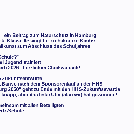
 – ein Beitrag zum Naturschutz in Hamburg
: Klasse 6c singt für krebskranke Kinder
llkunst zum Abschluss des Schuljahres
 Schule?“
ei Jugend-trainiert
rb 2026 - herzlichen Glückwunsch!
e Zukunftsentwürfe
oBanyo nach dem Sponsorenlauf an der HHS
urg 2050“ geht zu Ende mit den HHS-Zukunftsawards
knapp, aber das linke Ufer (also wir) hat gewonnen!
meinsam mit allen Beteiligten
ertz-Schule