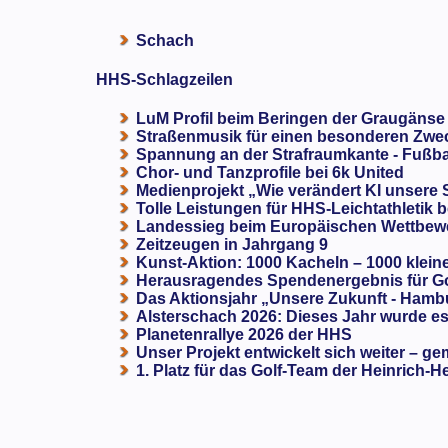
Schach
HHS-Schlagzeilen
LuM Profil beim Beringen der Graugänse
Straßenmusik für einen besonderen Zweck
Spannung an der Strafraumkante - Fußba
Chor- und Tanzprofile bei 6k United
Medienprojekt „Wie verändert KI unsere
Tolle Leistungen für HHS-Leichtathletik b
Landessieg beim Europäischen Wettbewe
Zeitzeugen in Jahrgang 9
Kunst-Aktion: 1000 Kacheln – 1000 klein
Herausragendes Spendenergebnis für G
Das Aktionsjahr „Unsere Zukunft - Hamb
Alsterschach 2026: Dieses Jahr wurde es 
Planetenrallye 2026 der HHS
Unser Projekt entwickelt sich weiter – ge
1. Platz für das Golf-Team der Heinrich-H