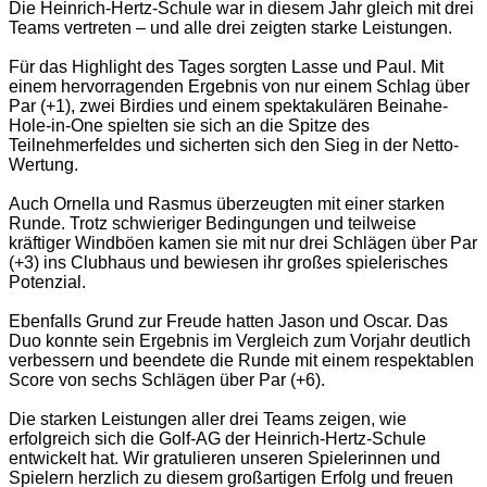
Die Heinrich-Hertz-Schule war in diesem Jahr gleich mit drei
Teams vertreten – und alle drei zeigten starke Leistungen.
Für das Highlight des Tages sorgten Lasse und Paul. Mit
einem hervorragenden Ergebnis von nur einem Schlag über
Par (+1), zwei Birdies und einem spektakulären Beinahe-
Hole-in-One spielten sie sich an die Spitze des
Teilnehmerfeldes und sicherten sich den Sieg in der Netto-
Wertung.
Auch Ornella und Rasmus überzeugten mit einer starken
Runde. Trotz schwieriger Bedingungen und teilweise
kräftiger Windböen kamen sie mit nur drei Schlägen über Par
(+3) ins Clubhaus und bewiesen ihr großes spielerisches
Potenzial.
Ebenfalls Grund zur Freude hatten Jason und Oscar. Das
Duo konnte sein Ergebnis im Vergleich zum Vorjahr deutlich
verbessern und beendete die Runde mit einem respektablen
Score von sechs Schlägen über Par (+6).
Die starken Leistungen aller drei Teams zeigen, wie
erfolgreich sich die Golf-AG der Heinrich-Hertz-Schule
entwickelt hat. Wir gratulieren unseren Spielerinnen und
Spielern herzlich zu diesem großartigen Erfolg und freuen