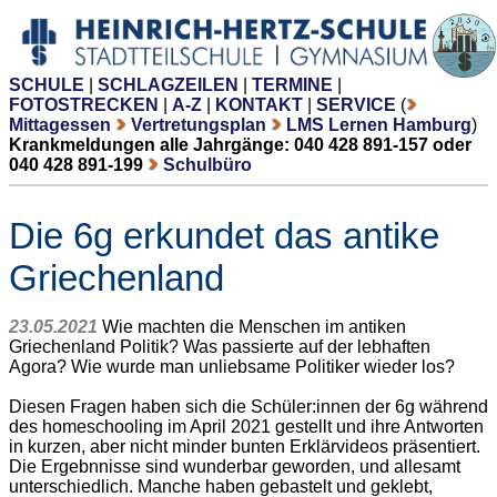
SCHULE
|
SCHLAGZEILEN
|
TERMINE
|
FOTOSTRECKEN
|
A-Z
|
KONTAKT
|
SERVICE
(
Mittagessen
Vertretungsplan
LMS Lernen Hamburg
)
Krankmeldungen alle Jahrgänge: 040 428 891-157 oder
040 428 891-199
Schulbüro
Die 6g erkundet das antike
Griechenland
23.05.2021
Wie machten die Menschen im antiken
Griechenland Politik? Was passierte auf der lebhaften
Agora? Wie wurde man unliebsame Politiker wieder los?
Diesen Fragen haben sich die Schüler:innen der 6g während
des homeschooling im April 2021 gestellt und ihre Antworten
in kurzen, aber nicht minder bunten Erklärvideos präsentiert.
Die Ergebnnisse sind wunderbar geworden, und allesamt
unterschiedlich. Manche haben gebastelt und geklebt,