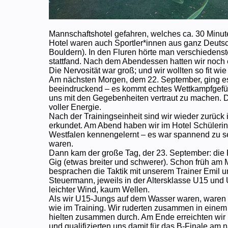
Mannschaftshotel gefahren, welches ca. 30 Minute
Hotel waren auch Sportler*innen aus ganz Deuts
Bouldern). In den Fluren hörte man verschiedenst
stattfand. Nach dem Abendessen hatten wir noch 
Die Nervosität war groß; und wir wollten so fit wie
Am nächsten Morgen, dem 22. September, ging es d
beeindruckend – es kommt echtes Wettkampfgefühl 
uns mit den Gegebenheiten vertraut zu machen. 
voller Energie.
Nach der Trainingseinheit sind wir wieder zurück
erkundet. Am Abend haben wir im Hotel Schüleri
Westfalen kennengelernt – es war spannend zu seh
waren.
Dann kam der große Tag, der 23. September: die
Gig (etwas breiter und schwerer). Schon früh am M
besprachen die Taktik mit unserem Trainer Emil u
Steuermann, jeweils in der Altersklasse U15 und 
leichter Wind, kaum Wellen.
Als wir U15-Jungs auf dem Wasser waren, waren wi
wie im Training. Wir ruderten zusammen in einem
hielten zusammen durch. Am Ende erreichten wir l
und qualifizierten uns damit für das B-Finale am 