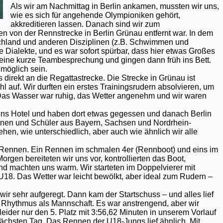
Als wir am Nachmittag in Berlin ankamen, mussten wir uns,
wie es sich für angehende Olympioniken gehört,
akkreditieren lassen. Danach sind wir zum
n von der Rennstrecke in Berlin Grünau entfernt war. In dem
chland und anderen Disziplinen (z.B. Schwimmen und
e Dialekte, und es war sofort spürbar, dass hier etwas Großes
eine kurze Teambesprechung und gingen dann früh ins Bett.
 möglich sein.
irekt an die Regattastrecke. Die Strecke in Grünau ist
auf. Wir durften ein erstes Trainingsrudern absolvieren, um
Das Wasser war ruhig, das Wetter angenehm und wir waren
 ins Hotel und haben dort etwas gegessen und danach Berlin
nnen und Schüler aus Bayern, Sachsen und Nordrhein-
en, wie unterschiedlich, aber auch wie ähnlich wir alle
 Rennen. Ein Rennen im schmalen 4er (Rennboot) und eins im
orgen bereiteten wir uns vor, kontrollierten das Boot,
nd machten uns warm. Wir starteten im Doppelvierer mit
U18. Das Wetter war leicht bewölkt, aber ideal zum Rudern –
r sehr aufgeregt. Dann kam der Startschuss – und alles lief
 Rhythmus als Mannschaft. Es war anstrengend, aber wir
eider nur den 5. Platz mit 3:56,62 Minuten in unserem Vorlauf
nächsten Tag. Das Rennen der U18-Jungs lief ähnlich. Mit