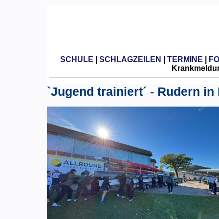
SCHULE
|
SCHLAGZEILEN
|
TERMINE
|
F
Krankmeldun
`Jugend trainiert´ - Rudern in 