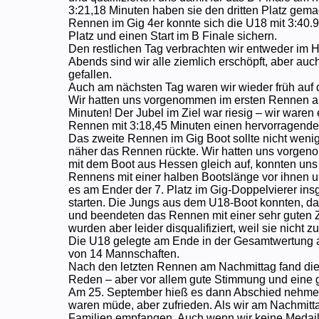
3:21,18 Minuten haben sie den dritten Platz gemach
Rennen im Gig 4er konnte sich die U18 mit 3:40.90
Platz und einen Start im B Finale sichern.
Den restlichen Tag verbrachten wir entweder im H
Abends sind wir alle ziemlich erschöpft, aber auch 
gefallen.
Auch am nächsten Tag waren wir wieder früh auf
Wir hatten uns vorgenommen im ersten Rennen alle
Minuten! Der Jubel im Ziel war riesig – wir waren
Rennen mit 3:18,45 Minuten einen hervorragenden
Das zweite Rennen im Gig Boot sollte nicht weni
näher das Rennen rückte. Wir hatten uns vorgeno
mit dem Boot aus Hessen gleich auf, konnten un
Rennens mit einer halben Bootslänge vor ihnen 
es am Ender der 7. Platz im Gig-Doppelvierer in
starten. Die Jungs aus dem U18-Boot konnten, da e
und beendeten das Rennen mit einer sehr guten Ze
wurden aber leider disqualifiziert, weil sie nicht z
Die U18 gelegte am Ende in der Gesamtwertung au
von 14 Mannschaften.
Nach den letzten Rennen am Nachmittag fand die 
Reden – aber vor allem gute Stimmung und eine g
Am 25. September hieß es dann Abschied nehmen
waren müde, aber zufrieden. Als wir am Nachmit
Familien empfangen. Auch wenn wir keine Medaill