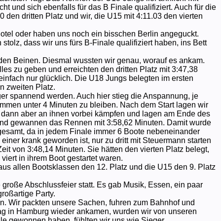
t und sich ebenfalls für das B Finale qualifiziert. Auch für die
 den dritten Platz und wir, die U15 mit 4:11.03 den vierten
otel oder haben uns noch ein bisschen Berlin angeguckt.
stolz, dass wir uns fürs B-Finale qualifiziert haben, ins Bett
 den Beinen. Diesmal wussten wir genau, worauf es ankam.
s zu geben und erreichten den dritten Platz mit 3:47,38
 einfach nur glücklich. Die U18 Jungs belegten im ersten
 zweiten Platz.
ger spannend werden. Auch hier stieg die Anspannung, je
mmen unter 4 Minuten zu bleiben. Nach dem Start lagen wir
s dann aber an ihnen vorbei kämpfen und lagen am Ende des
und gewannen das Rennen mit 3:58,62 Minuten. Damit wurde
sgesamt, da in jedem Finale immer 6 Boote nebeneinander
iner krank geworden ist, nur zu dritt mit Steuermann starten
it von 3:48,14 Minuten. Sie hätten den vierten Platz belegt,
u viert in ihrem Boot gestartet waren.
s allen Bootsklassen den 12. Platz und die U15 den 9. Platz
große Abschlussfeier statt. Es gab Musik, Essen, ein paar
roßartige Party.
. Wir packten unsere Sachen, fuhren zum Bahnhof und
tag in Hamburg wieder ankamen, wurden wir von unseren
e gewonnen haben, fühlten wir uns wie Sieger.