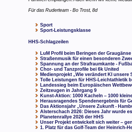
Für das Ruderteam - Bo Trost, 8d
Sport
Sport-Leistungsklasse
HHS-Schlagzeilen
LuM Profil beim Beringen der Graugänse
Straßenmusik für einen besonderen Zweck
Spannung an der Strafraumkante - Fußba
Chor- und Tanzprofile bei 6k United
Medienprojekt „Wie verändert KI unsere
Tolle Leistungen für HHS-Leichtathletik b
Landessieg beim Europäischen Wettbewe
Zeitzeugen in Jahrgang 9
Kunst-Aktion: 1000 Kacheln – 1000 klein
Herausragendes Spendenergebnis für G
Das Aktionsjahr „Unsere Zukunft - Hamb
Alsterschach 2026: Dieses Jahr wurde es 
Planetenrallye 2026 der HHS
Unser Projekt entwickelt sich weiter – ge
1. Platz für das Golf-Team der Heinrich-H