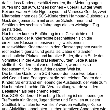
dafür, dass Kinder geschützt werden, ihre Meinung sagen
dürfen und gut aufwachsen können – überall auf der Welt!
Bei uns waren Adèle Ngoupayou und Vanessa Goede, zwei
Mitarbeiterinnen des SOS-Kinderdorfs Hamburg-Dulsberg zu
Gast, die gemeinsam mit unseren Schülerinnen und
Schülern des sechsten Jahrgangs diesen wichtigen Tag
gestalteten.
Nach einer kurzen Einführung in die Geschichte und
Entwicklung der Kinderrechte beschäftigten sich die
einzelnen Klassen intensiver mit jeweils einem
ausgewählten Kinderrecht. In den Klassengruppen wurde
recherchiert, gemalt und gestaltet. Dabei entstanden
anschauliche Plakate und kreative Bilder, die am Ende des
Vormittags in der Aula präsentiert wurden. Jede Klasse
stellte ihr Kinderrecht vor und erklärte, warum es so
bedeutsam für Kinder auf der ganzen Welt ist.
Die beiden Gäste vom SOS-Kinderdorf beantworteten mit
viel Geduld und Engagement die zahlreichen Fragen der
Kinder. So entstand ein lebendiger Austausch, der viele zum
Nachdenken brachte. Die Veranstaltung wurde von den
Beteiligten als bereichernd erlebt.
Das SOS-Kinderdorf Hamburg-Dulsberg ist ein lebendiger
Treffpunkt für Kinder, Jugendliche und Familien aus dem
Stadtteil. Im „Hafen für Familien“ werden vielfältige Kurse
und Aktivitäten angeboten – neben kreativen Angeboten wie