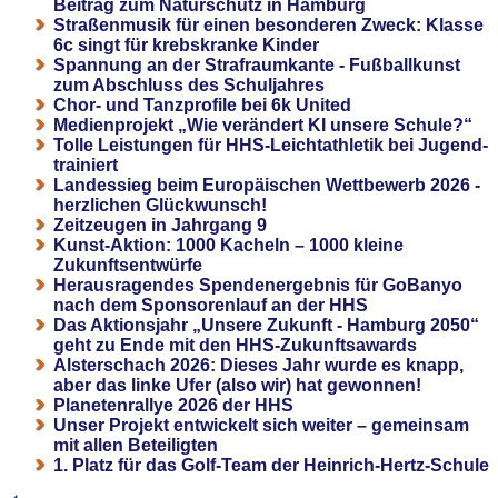
Beitrag zum Naturschutz in Hamburg
Straßenmusik für einen besonderen Zweck: Klasse
6c singt für krebskranke Kinder
Spannung an der Strafraumkante - Fußballkunst
zum Abschluss des Schuljahres
Chor- und Tanzprofile bei 6k United
Medienprojekt „Wie verändert KI unsere Schule?“
Tolle Leistungen für HHS-Leichtathletik bei Jugend-
trainiert
Landessieg beim Europäischen Wettbewerb 2026 -
herzlichen Glückwunsch!
Zeitzeugen in Jahrgang 9
Kunst-Aktion: 1000 Kacheln – 1000 kleine
Zukunftsentwürfe
Herausragendes Spendenergebnis für GoBanyo
nach dem Sponsorenlauf an der HHS
Das Aktionsjahr „Unsere Zukunft - Hamburg 2050“
geht zu Ende mit den HHS-Zukunftsawards
Alsterschach 2026: Dieses Jahr wurde es knapp,
aber das linke Ufer (also wir) hat gewonnen!
Planetenrallye 2026 der HHS
Unser Projekt entwickelt sich weiter – gemeinsam
mit allen Beteiligten
1. Platz für das Golf-Team der Heinrich-Hertz-Schule