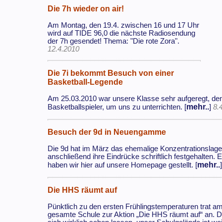
Die 7h wieder on air!
Am Montag, den 19.4. zwischen 16 und 17 Uhr
wird auf TIDE 96,0 die nächste Radiosendung
der 7h gesendet! Thema: "Die rote Zora".
12.4.2010
Die 7i bekommt Besuch von einer
Basketball-Legende
Am 25.03.2010 war unsere Klasse sehr aufgeregt, den
mehr..
Basketballspieler, um uns zu unterrichten. [
]
8.
Besuch der 9d in Neuengamme
Die 9d hat im März das ehemalige Konzentrationsla
anschließend ihre Eindrücke schriftlich festgehalten.
mehr..
haben wir hier auf unsere Homepage gestellt. [
Die HHS räumt auf
Pünktlich zu den ersten Frühlingstemperaturen trat a
gesamte Schule zur Aktion „Die HHS räumt auf“ an. 