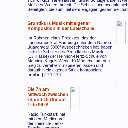
sich wirklich sehen lassen, unser Schulgelände ist w
Müll des Winters befreit. Die Schulleitung bedankt sich
Beteiligten, die zum Teil sehr engagiert gesammelt ha
Grundkurs Musik mit eigener
Komposition in der Laeiszhalle
Im Rahmen eines Projektes, das der
Landesmusikrat Hamburg unter dem Namen
„Klangradar 3000“ ausgeschrieben hat, haben
sich die Schüler des Grundkurses Musik
(13.Klasse) der Heinrich-Hertz-Schule von
Mauricio Kagels Werk „10 Märsche, um den
Sieg zu verfehlen“ inspirieren lassen und
daraufhin ein eigenes Stück komponiert.
mehr..
[
]
29.3.2010
Die 7h am
Mittwoch zwischen
14 und 15 Uhr auf
Tide 96,0!
Radio Funkstark hat
mit dem Medienprofil
der Heinrich-Hertz-
Schule Hamburg