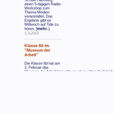
einen 5-tägigen Radio-
Workshop zum
Thema Medien
veranstaltet. Das
Ergebnis gibt es
Mittwoch auf Tide zu
mehr..
hören. [
]
1.3.2010
Klasse 8d im
''Museum der
Arbeit''
Die Klasse 8d hat am
2. Februar das
Museum der Arbeit besucht um etwas über die Arbeit 
mehr..
lernen. [
]
26.2.2010
1
2
3
4
5
6
7
8
9
10
11
12
13
14
15
16
17
18
19
2
33
34
35
36
37
38
39
40
41
42
43
44
45
46
47
48
61
62
63
64
65
66
67
68
69
70
71
72
73
74
75
76
89
90
91
92
93
94
95
96
97
98
99
100
101
102
1
112
113
114
115
116
117
118
119
120
121
122
12