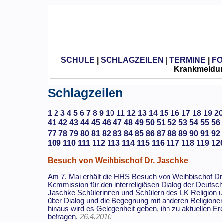
SCHULE
|
SCHLAGZEILEN
|
TERMINE
|
F
Krankmeldun
Schlagzeilen
1
2
3
4
5
6
7
8
9
10
11
12
13
14
15
16
17
18
19
2
41
42
43
44
45
46
47
48
49
50
51
52
53
54
55
56
77
78
79
80
81
82
83
84
85
86
87
88
89
90
91
92
109
110
111
112
113
114
115
116
117
118
119
12
Besuch von Weihbischof Dr. Jaschke
Am 7. Mai erhält die HHS Besuch von Weihbischof Dr.
Kommission für den interreligiösen Dialog der Deutsc
Jaschke Schülerinnen und Schülern des LK Religion u
über Dialog und die Begegnung mit anderen Religion
hinaus wird es Gelegenheit geben, ihn zu aktuellen Er
befragen.
26.4.2010