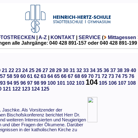
OTOSTRECKEN
|
A-Z
|
KONTAKT
|
SERVICE
(
Mittagessen
gen alle Jahrgänge: 040 428 891-157 oder 040 428 891-199
0
21
22
23
24
25
26
27
28
29
30
31
32
33
34
35
36
37
38
39
40
57
58
59
60
61
62
63
64
65
66
67
68
69
70
71
72
73
74
75
76
104
93
94
95
96
97
98
99
100
101
102
103
105
106
107
108
0
121
122
123
124
125
 Jaschke. Als Vorsitzender der
hen Bischofskonferenz berichtet Herr Dr.
nd weiteren Interessierten und Neugierigen
en und über Fragen der Ökumene. Darüber
eignissen in der katholischen Kirche zu