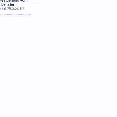
eitestgehend vom
 bei allen
ben!
29.3.2010