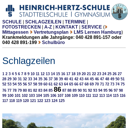
SCHULE
|
SCHLAGZEILEN
|
TERMINE
|
FOTOSTRECKEN
|
A-Z
|
KONTAKT
|
SERVICE
(
Mittagessen
Vertretungsplan
LMS Lernen Hamburg
)
Krankmeldungen alle Jahrgänge: 040 428 891-157 oder
040 428 891-199
Schulbüro
Schlagzeilen
1
2
3
4
5
6
7
8
9
10
11
12
13
14
15
16
17
18
19
20
21
22
23
24
25
26
27
28
29
30
31
32
33
34
35
36
37
38
39
40
41
42
43
44
45
46
47
48
49
50
51
52
53
54
55
56
57
58
59
60
61
62
63
64
65
66
67
68
69
70
71
72
73
74
75
86
76
77
78
79
80
81
82
83
84
85
87
88
89
90
91
92
93
94
95
96
97
98
99
100
101
102
103
104
105
106
107
108
109
110
111
112
113
114
115
116
117
118
119
120
121
122
123
124
125