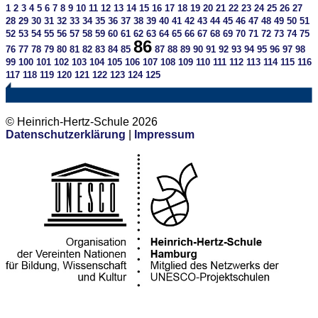
1
2
3
4
5
6
7
8
9
10
11
12
13
14
15
16
17
18
19
20
21
22
23
24
25
26
27
28
29
30
31
32
33
34
35
36
37
38
39
40
41
42
43
44
45
46
47
48
49
50
51
52
53
54
55
56
57
58
59
60
61
62
63
64
65
66
67
68
69
70
71
72
73
74
75
86
76
77
78
79
80
81
82
83
84
85
87
88
89
90
91
92
93
94
95
96
97
98
99
100
101
102
103
104
105
106
107
108
109
110
111
112
113
114
115
116
117
118
119
120
121
122
123
124
125
© Heinrich-Hertz-Schule 2026
Datenschutzerklärung
|
Impressum