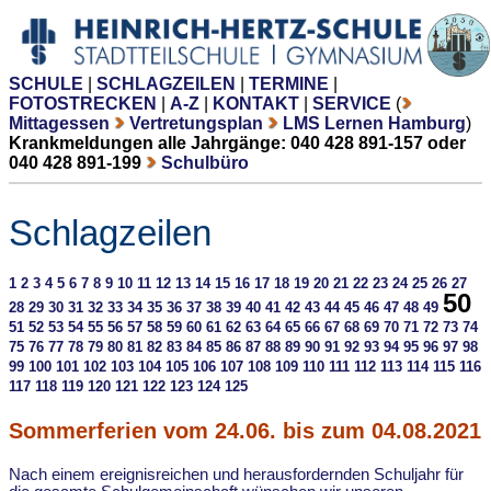
SCHULE
|
SCHLAGZEILEN
|
TERMINE
|
FOTOSTRECKEN
|
A-Z
|
KONTAKT
|
SERVICE
(
Mittagessen
Vertretungsplan
LMS Lernen Hamburg
)
Krankmeldungen alle Jahrgänge: 040 428 891-157 oder
040 428 891-199
Schulbüro
Schlagzeilen
1
2
3
4
5
6
7
8
9
10
11
12
13
14
15
16
17
18
19
20
21
22
23
24
25
26
27
50
28
29
30
31
32
33
34
35
36
37
38
39
40
41
42
43
44
45
46
47
48
49
51
52
53
54
55
56
57
58
59
60
61
62
63
64
65
66
67
68
69
70
71
72
73
74
75
76
77
78
79
80
81
82
83
84
85
86
87
88
89
90
91
92
93
94
95
96
97
98
99
100
101
102
103
104
105
106
107
108
109
110
111
112
113
114
115
116
117
118
119
120
121
122
123
124
125
Sommerferien vom 24.06. bis zum 04.08.2021
Nach einem ereignisreichen und herausfordernden Schuljahr für