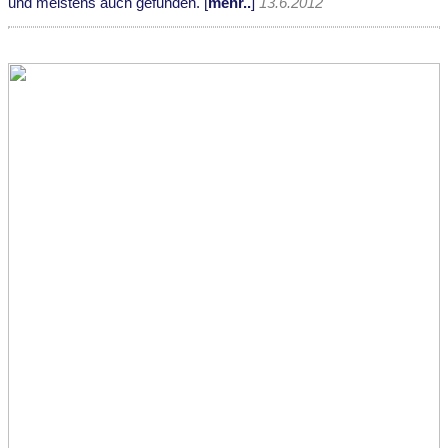
und meistens auch gefunden. [
mehr..
]
13.6.2012