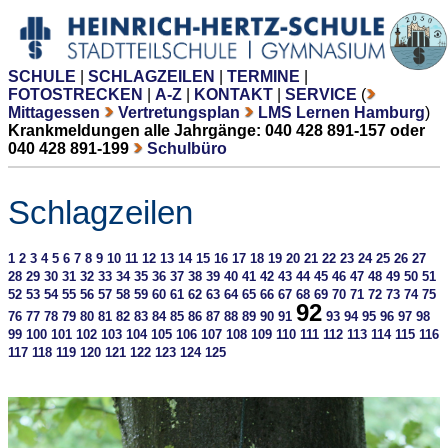
SCHULE
|
SCHLAGZEILEN
|
TERMINE
|
FOTOSTRECKEN
|
A-Z
|
KONTAKT
|
SERVICE
(
Mittagessen
Vertretungsplan
LMS Lernen Hamburg
)
Krankmeldungen alle Jahrgänge: 040 428 891-157 oder
040 428 891-199
Schulbüro
Schlagzeilen
1
2
3
4
5
6
7
8
9
10
11
12
13
14
15
16
17
18
19
20
21
22
23
24
25
26
27
28
29
30
31
32
33
34
35
36
37
38
39
40
41
42
43
44
45
46
47
48
49
50
51
52
53
54
55
56
57
58
59
60
61
62
63
64
65
66
67
68
69
70
71
72
73
74
75
92
76
77
78
79
80
81
82
83
84
85
86
87
88
89
90
91
93
94
95
96
97
98
99
100
101
102
103
104
105
106
107
108
109
110
111
112
113
114
115
116
117
118
119
120
121
122
123
124
125