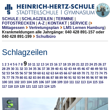
SCHULE
|
SCHLAGZEILEN
|
TERMINE
|
FOTOSTRECKEN
|
A-Z
|
KONTAKT
|
SERVICE
(
Mittagessen
Vertretungsplan
LMS Lernen Hamburg
)
Krankmeldungen alle Jahrgänge: 040 428 891-157 oder
040 428 891-199
Schulbüro
Schlagzeilen
9
1
2
3
4
5
6
7
8
10
11
12
13
14
15
16
17
18
19
20
21
22
23
24
25
26
27
28
29
30
31
32
33
34
35
36
37
38
39
40
41
42
43
44
45
46
47
48
49
50
51
52
53
54
55
56
57
58
59
60
61
62
63
64
65
66
67
68
69
70
71
72
73
74
75
76
77
78
79
80
81
82
83
84
85
86
87
88
89
90
91
92
93
94
95
96
97
98
99
100
101
102
103
104
105
106
107
108
109
110
111
112
113
114
115
116
117
118
119
120
121
122
123
124
125