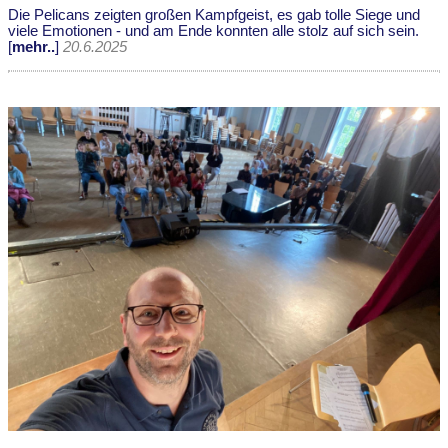
Die Pelicans zeigten großen Kampfgeist, es gab tolle Siege und
viele Emotionen - und am Ende konnten alle stolz auf sich sein.
[
mehr..
]
20.6.2025