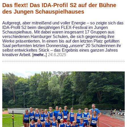
Das flext! Das IDA-Profil S2 auf der Bühne
des Jungen Schauspielhauses
Aufgeregt, aber mitreißend und voller Energie – so zeigte sich das
IDA-Profil S2 beim diesjährigen FLEX-Festival im Jungen
Schauspielhaus. Mit dabei waren insgesamt 17 Gruppen aus
verschiedenen Hamburger Schulen, die sich gegenseitig ihre
Werke präsentierten. In einem bis auf den letzten Platz gefüllten
Saal performten letzten Donnerstag „unsere“ 20 Schülerinnen ihr
selbst entwickeltes Stück – das Ergebnis eines ganzen Jahres
kreativer Arbeit. [
mehr..
]
24.6.2025