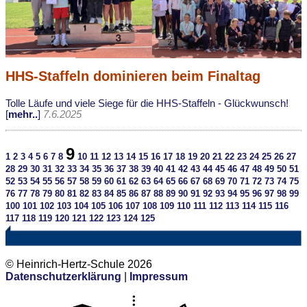
HHS-Staffeln dominieren beim Finaltag
Tolle Läufe und viele Siege für die HHS-Staffeln - Glückwunsch!
[
mehr..
]
7.6.2025
9
1
2
3
4
5
6
7
8
10
11
12
13
14
15
16
17
18
19
20
21
22
23
24
25
26
27
28
29
30
31
32
33
34
35
36
37
38
39
40
41
42
43
44
45
46
47
48
49
50
51
52
53
54
55
56
57
58
59
60
61
62
63
64
65
66
67
68
69
70
71
72
73
74
75
76
77
78
79
80
81
82
83
84
85
86
87
88
89
90
91
92
93
94
95
96
97
98
99
100
101
102
103
104
105
106
107
108
109
110
111
112
113
114
115
116
117
118
119
120
121
122
123
124
125
© Heinrich-Hertz-Schule 2026
Datenschutzerklärung
|
Impressum