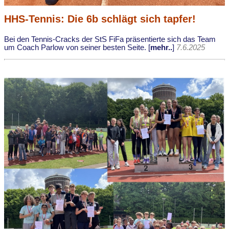
HHS-Tennis: Die 6b schlägt sich tapfer!
Bei den Tennis-Cracks der StS FiFa präsentierte sich das Team
um Coach Parlow von seiner besten Seite. [
mehr..
]
7.6.2025