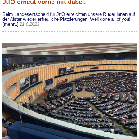
JtfO erneut vorne mit dabei.
Beim Landesentscheid für JtfO erreichten unsere Ruder:innen auf
der Alster wieder erfreuliche Platzierungen. Well done all of you!
[
mehr..
]
21.6.2023