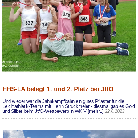
HHS-LA belegt 1. und 2. Platz bei JtfO
Und wieder war die Jahnkampfbahn ein gutes Pflaster für die
Leichtathletik-Teams mit Herrn Struckmeier - diesmal gab es Gold
und Silber beim JtfO-Wettbewerb in WKIV [
mehr..
]
22.6.2023