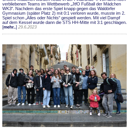
verbliebenen Teams im Wettbewerb „JtfO Fußball der Mädchen
WK3“. Nachdem das erste Spiel knapp gegen das Waldörfer
Gymnasium (später Platz 2) mit 0:1 verloren wurde, musste im 2.
Spiel schon „Alles oder Nichts“ gespielt werden. Mit viel Dampf
auf dem Kessel wurde dann die STS HH-Mitte mit 3:1 geschlagen.
[
mehr..
]
29.6.2023