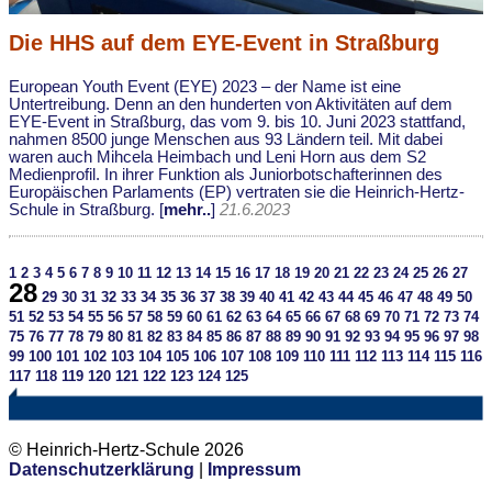
Die HHS auf dem EYE-Event in Straßburg
European Youth Event (EYE) 2023 – der Name ist eine
Untertreibung. Denn an den hunderten von Aktivitäten auf dem
EYE-Event in Straßburg, das vom 9. bis 10. Juni 2023 stattfand,
nahmen 8500 junge Menschen aus 93 Ländern teil. Mit dabei
waren auch Mihcela Heimbach und Leni Horn aus dem S2
Medienprofil. In ihrer Funktion als Juniorbotschafterinnen des
Europäischen Parlaments (EP) vertraten sie die Heinrich-Hertz-
Schule in Straßburg. [
mehr..
]
21.6.2023
1
2
3
4
5
6
7
8
9
10
11
12
13
14
15
16
17
18
19
20
21
22
23
24
25
26
27
28
29
30
31
32
33
34
35
36
37
38
39
40
41
42
43
44
45
46
47
48
49
50
51
52
53
54
55
56
57
58
59
60
61
62
63
64
65
66
67
68
69
70
71
72
73
74
75
76
77
78
79
80
81
82
83
84
85
86
87
88
89
90
91
92
93
94
95
96
97
98
99
100
101
102
103
104
105
106
107
108
109
110
111
112
113
114
115
116
117
118
119
120
121
122
123
124
125
© Heinrich-Hertz-Schule 2026
Datenschutzerklärung
|
Impressum