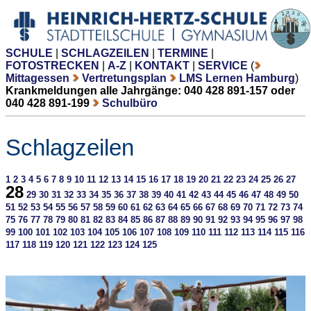
SCHULE
|
SCHLAGZEILEN
|
TERMINE
|
FOTOSTRECKEN
|
A-Z
|
KONTAKT
|
SERVICE
(
Mittagessen
Vertretungsplan
LMS Lernen Hamburg
)
Krankmeldungen alle Jahrgänge: 040 428 891-157 oder
040 428 891-199
Schulbüro
Schlagzeilen
1
2
3
4
5
6
7
8
9
10
11
12
13
14
15
16
17
18
19
20
21
22
23
24
25
26
27
28
29
30
31
32
33
34
35
36
37
38
39
40
41
42
43
44
45
46
47
48
49
50
51
52
53
54
55
56
57
58
59
60
61
62
63
64
65
66
67
68
69
70
71
72
73
74
75
76
77
78
79
80
81
82
83
84
85
86
87
88
89
90
91
92
93
94
95
96
97
98
99
100
101
102
103
104
105
106
107
108
109
110
111
112
113
114
115
116
117
118
119
120
121
122
123
124
125