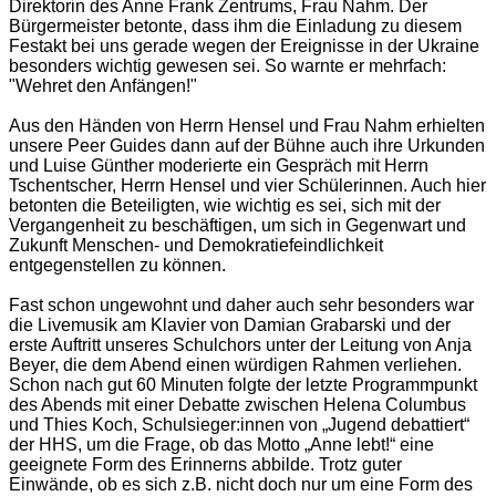
Direktorin des Anne Frank Zentrums, Frau Nahm. Der
Bürgermeister betonte, dass ihm die Einladung zu diesem
Festakt bei uns gerade wegen der Ereignisse in der Ukraine
besonders wichtig gewesen sei. So warnte er mehrfach:
"Wehret den Anfängen!"
Aus den Händen von Herrn Hensel und Frau Nahm erhielten
unsere Peer Guides dann auf der Bühne auch ihre Urkunden
und Luise Günther moderierte ein Gespräch mit Herrn
Tschentscher, Herrn Hensel und vier Schülerinnen. Auch hier
betonten die Beteiligten, wie wichtig es sei, sich mit der
Vergangenheit zu beschäftigen, um sich in Gegenwart und
Zukunft Menschen- und Demokratiefeindlichkeit
entgegenstellen zu können.
Fast schon ungewohnt und daher auch sehr besonders war
die Livemusik am Klavier von Damian Grabarski und der
erste Auftritt unseres Schulchors unter der Leitung von Anja
Beyer, die dem Abend einen würdigen Rahmen verliehen.
Schon nach gut 60 Minuten folgte der letzte Programmpunkt
des Abends mit einer Debatte zwischen Helena Columbus
und Thies Koch, Schulsieger:innen von „Jugend debattiert“
der HHS, um die Frage, ob das Motto „Anne lebt!“ eine
geeignete Form des Erinnerns abbilde. Trotz guter
Einwände, ob es sich z.B. nicht doch nur um eine Form des