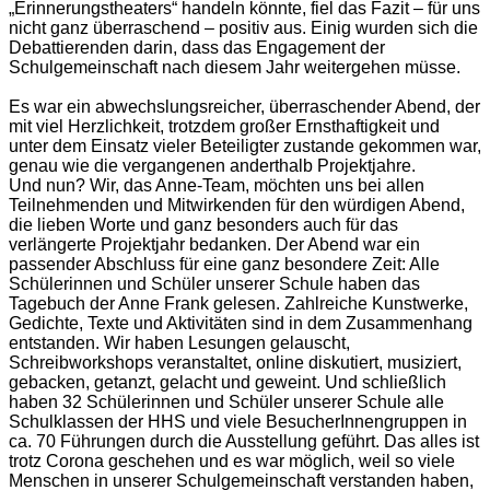
„Erinnerungstheaters“ handeln könnte, fiel das Fazit – für uns
nicht ganz überraschend – positiv aus. Einig wurden sich die
Debattierenden darin, dass das Engagement der
Schulgemeinschaft nach diesem Jahr weitergehen müsse.
Es war ein abwechslungsreicher, überraschender Abend, der
mit viel Herzlichkeit, trotzdem großer Ernsthaftigkeit und
unter dem Einsatz vieler Beteiligter zustande gekommen war,
genau wie die vergangenen anderthalb Projektjahre.
Und nun? Wir, das Anne-Team, möchten uns bei allen
Teilnehmenden und Mitwirkenden für den würdigen Abend,
die lieben Worte und ganz besonders auch für das
verlängerte Projektjahr bedanken. Der Abend war ein
passender Abschluss für eine ganz besondere Zeit: Alle
Schülerinnen und Schüler unserer Schule haben das
Tagebuch der Anne Frank gelesen. Zahlreiche Kunstwerke,
Gedichte, Texte und Aktivitäten sind in dem Zusammenhang
entstanden. Wir haben Lesungen gelauscht,
Schreibworkshops veranstaltet, online diskutiert, musiziert,
gebacken, getanzt, gelacht und geweint. Und schließlich
haben 32 Schülerinnen und Schüler unserer Schule alle
Schulklassen der HHS und viele BesucherInnengruppen in
ca. 70 Führungen durch die Ausstellung geführt. Das alles ist
trotz Corona geschehen und es war möglich, weil so viele
Menschen in unserer Schulgemeinschaft verstanden haben,