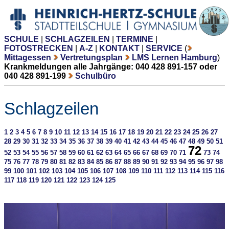
SCHULE
|
SCHLAGZEILEN
|
TERMINE
|
FOTOSTRECKEN
|
A-Z
|
KONTAKT
|
SERVICE
(
Mittagessen
Vertretungsplan
LMS Lernen Hamburg
)
Krankmeldungen alle Jahrgänge: 040 428 891-157 oder
040 428 891-199
Schulbüro
Schlagzeilen
1
2
3
4
5
6
7
8
9
10
11
12
13
14
15
16
17
18
19
20
21
22
23
24
25
26
27
28
29
30
31
32
33
34
35
36
37
38
39
40
41
42
43
44
45
46
47
48
49
50
51
72
52
53
54
55
56
57
58
59
60
61
62
63
64
65
66
67
68
69
70
71
73
74
75
76
77
78
79
80
81
82
83
84
85
86
87
88
89
90
91
92
93
94
95
96
97
98
99
100
101
102
103
104
105
106
107
108
109
110
111
112
113
114
115
116
117
118
119
120
121
122
123
124
125