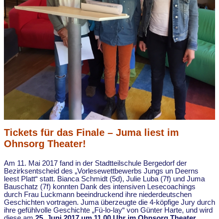
Tickets für das Finale – Juma liest im
Ohnsorg Theater!
Am 11. Mai 2017 fand in der Stadtteilschule Bergedorf der
Bezirksentscheid des „Vorlesewettbewerbs Jungs un Deerns
leest Platt“ statt. Bianca Schmidt (5d), Julie Luba (7f) und Juma
Bauschatz (7f) konnten Dank des intensiven Lesecoachings
durch Frau Luckmann beeindruckend ihre niederdeutschen
Geschichten vortragen. Juma überzeugte die 4-köpfige Jury durch
ihre gefühlvolle Geschichte „Fü-lo-lay“ von Günter Harte, und wird
diese am
25. Juni 2017 um 11.00 Uhr im Ohnsorg Theater