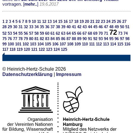
vortragen. [
mehr..
]
19.6.2017
1
2
3
4
5
6
7
8
9
10
11
12
13
14
15
16
17
18
19
20
21
22
23
24
25
26
27
28
29
30
31
32
33
34
35
36
37
38
39
40
41
42
43
44
45
46
47
48
49
50
51
72
52
53
54
55
56
57
58
59
60
61
62
63
64
65
66
67
68
69
70
71
73
74
75
76
77
78
79
80
81
82
83
84
85
86
87
88
89
90
91
92
93
94
95
96
97
98
99
100
101
102
103
104
105
106
107
108
109
110
111
112
113
114
115
116
117
118
119
120
121
122
123
124
125
© Heinrich-Hertz-Schule 2026
Datenschutzerklärung
|
Impressum