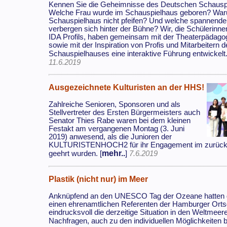
Kennen Sie die Geheimnisse des Deutschen Schausp
Welche Frau wurde im Schauspielhaus geboren? War
Schauspielhaus nicht pfeifen? Und welche spannen
verbergen sich hinter der Bühne? Wir, die Schülerinn
IDA Profils, haben gemeinsam mit der Theaterpädagog
sowie mit der Inspiration von Profis und Mitarbeitern 
Schauspielhauses eine interaktive Führung entwickelt.
11.6.2019
Ausgezeichnete Kulturisten an der HHS!
Zahlreiche Senioren, Sponsoren und als
Stellvertreter des Ersten Bürgermeisters auch
Senator Thies Rabe waren bei dem kleinen
Festakt am vergangenen Montag (3. Juni
2019) anwesend, als die Junioren der
KULTURISTENHOCH2 für ihr Engagement im zurückl
mehr..
geehrt wurden. [
]
7.6.2019
Plastik (nicht nur) im Meer
Anknüpfend an den UNESCO Tag der Ozeane hatten di
einen ehrenamtlichen Referenten der Hamburger Orts
eindrucksvoll die derzeitige Situation in den Weltmeer
Nachfragen, auch zu den individuellen Möglichkeiten b