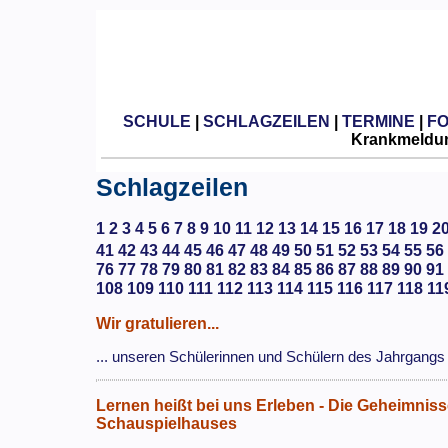
SCHULE
|
SCHLAGZEILEN
|
TERMINE
|
F
Krankmeldun
Schlagzeilen
1
2
3
4
5
6
7
8
9
10
11
12
13
14
15
16
17
18
19
2
41
42
43
44
45
46
47
48
49
50
51
52
53
54
55
56
76
77
78
79
80
81
82
83
84
85
86
87
88
89
90
91
108
109
110
111
112
113
114
115
116
117
118
11
Wir gratulieren...
... unseren Schülerinnen und Schülern des Jahrgangs
Lernen heißt bei uns Erleben - Die Geheimnis
Schauspielhauses