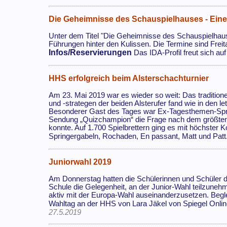
Die Geheimnisse des Schauspielhauses - Eine 
Unter dem Titel "Die Geheimnisse des Schauspielhause
Führungen hinter den Kulissen. Die Termine sind Freit
Infos/Reservierungen
Das IDA-Profil freut sich au
HHS erfolgreich beim Alsterschachturnier
Am 23. Mai 2019 war es wieder so weit: Das traditio
und -strategen der beiden Alsterufer fand wie in den le
Besonderer Gast des Tages war Ex-Tagesthemen-Sprec
Sendung „Quizchampion“ die Frage nach dem größten 
konnte. Auf 1.700 Spielbrettern ging es mit höchster 
Springergabeln, Rochaden, En passant, Matt und Patt.
Juniorwahl 2019
Am Donnerstag hatten die Schülerinnen und Schüler d
Schule die Gelegenheit, an der Junior-Wahl teilzuneh
aktiv mit der Europa-Wahl auseinanderzusetzen. Begle
Wahltag an der HHS von Lara Jäkel von Spiegel Online
27.5.2019