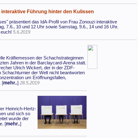
interaktive Führung hinter den Kulissen
s" präsentiert das IdA-Profil von Frau Zonouzi interaktive
ag, 7.6., 10 und 12 Uhr sowie Samstag, 9.6., 14 und 16 Uhr.
f euch!
5.6.2019
nelle Kräftemessen der Schachstrateginnen
tzten Jahren in der Barclaycard-Arena statt.
her Ulrich Wickert, der in der ZDF-
Schachturnier der Welt nicht beantworten
Konzentration um Eröffnungsfallen,
mehr..
 [
]
28.5.2019
er Heinrich-Hertz-
men und sich so
itet wurde der
mehr..
. [
]