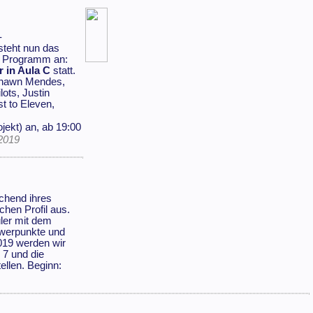
-
teht nun das
m Programm an:
r in Aula C
statt.
 Shawn Mendes,
ots, Justin
t to Eleven,
jekt) an, ab 19:00
2019
echend ihres
chen Profil aus.
üler mit dem
werpunkte und
019 werden wir
 7 und die
ellen. Beginn: