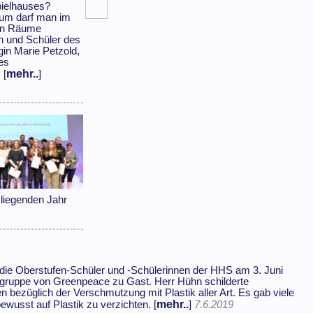
ielhauses?
um darf man im
den Räume
en und Schüler des
in Marie Petzold,
des
mehr..
 [
]
iegenden Jahr
e Oberstufen-Schüler und -Schülerinnen der HHS am 3. Juni
gruppe von Greenpeace zu Gast. Herr Hühn schilderte
en bezüglich der Verschmutzung mit Plastik aller Art. Es gab viele
mehr..
ewusst auf Plastik zu verzichten. [
]
7.6.2019