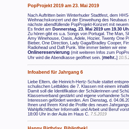
PopProjekt 2019 am 23. Mai 2019
Nach Auftritten beim Winterhuder Stadtfest, dem HHS
Weihnachskonzert und der Einweihung des Neubaus s
nächste abendfüllende PopProjekt-Konzert mit neue
Es findet am
Donnerstag, 23. Mai 2019 um 19.30 Uh
Zu hören gibt es u.a. Songs von Portugal. The Man,
Amy Winehouse, Oasis, Adele, Hozier, Twenty One Pil
Bieber, One Direction, Lady Gaga/Bradley Cooper, Firs
Radiohead und Daft Punk. Wie immer bieten wir eine
Onlinereservierung
(mit weiteren Infos zum PopPro
mehr..
Uhr wird die Abendkasse geöffnet sein. [
]
10.5.
Infoabend für Jahrgang 6
Liebe Eltern, die Heinrich-Hertz-Schule stattet entspr
schulischen Leitbildes die 7. Klassen mit einem inhaltli
Damit soll die Identifikation der Schülerinnen und Sch
Klassenverband gestärkt und eigene vorhandene Sch
Interessen gefördert werden. Am Dienstag, d. 04.06.2
Ihnen und Ihrem Kind die Profile des neuen Jahrgangs
Wahlpflichtfächer Informatik und Arbeit und Beruf vorst
18:00 Uhr in der Aula im Haus C.
7.5.2019
Happy Birthday, Bibliothek!