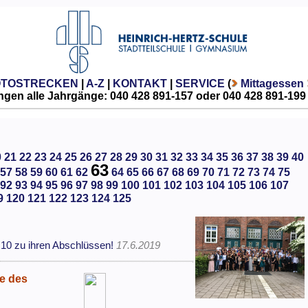
OTOSTRECKEN
|
A-Z
|
KONTAKT
|
SERVICE
(
Mittagessen
gen alle Jahrgänge: 040 428 891-157 oder 040 428 891-199
0
21
22
23
24
25
26
27
28
29
30
31
32
33
34
35
36
37
38
39
40
63
57
58
59
60
61
62
64
65
66
67
68
69
70
71
72
73
74
75
92
93
94
95
96
97
98
99
100
101
102
103
104
105
106
107
9
120
121
122
123
124
125
 10 zu ihren Abschlüssen!
17.6.2019
se des