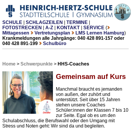
SCHULE
|
SCHLAGZEILEN
|
TERMINE
|
FOTOSTRECKEN
|
A-Z
|
KONTAKT
|
SERVICE
(
Mittagessen
Vertretungsplan
LMS Lernen Hamburg
)
Krankmeldungen alle Jahrgänge: 040 428 891-157 oder
040 428 891-199
Schulbüro
Home
>
Schwerpunkte
>
HHS-Coaches
Gemeinsam auf Kurs
Manchmal braucht es jemanden
von außen, der zuhört und
unterstützt. Seit über 15 Jahren
stehen unsere Coaches
Schüler:innen der Klassen 7 bis 10
zur Seite. Egal ob es um den
Schulabschluss, die Berufswahl oder den Umgang mit
Stress und Noten geht: Wir sind da und begleiten.