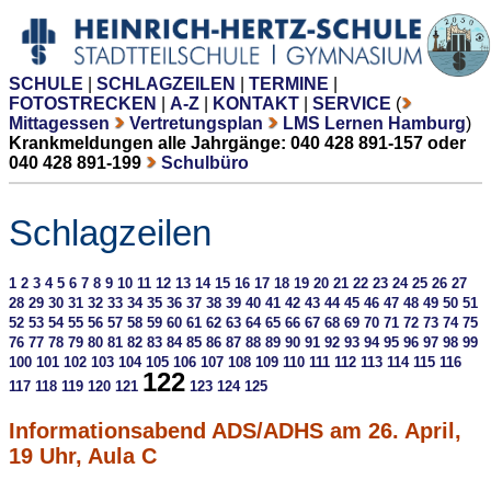
SCHULE
|
SCHLAGZEILEN
|
TERMINE
|
FOTOSTRECKEN
|
A-Z
|
KONTAKT
|
SERVICE
(
Mittagessen
Vertretungsplan
LMS Lernen Hamburg
)
Krankmeldungen alle Jahrgänge: 040 428 891-157 oder
040 428 891-199
Schulbüro
Schlagzeilen
1
2
3
4
5
6
7
8
9
10
11
12
13
14
15
16
17
18
19
20
21
22
23
24
25
26
27
28
29
30
31
32
33
34
35
36
37
38
39
40
41
42
43
44
45
46
47
48
49
50
51
52
53
54
55
56
57
58
59
60
61
62
63
64
65
66
67
68
69
70
71
72
73
74
75
76
77
78
79
80
81
82
83
84
85
86
87
88
89
90
91
92
93
94
95
96
97
98
99
100
101
102
103
104
105
106
107
108
109
110
111
112
113
114
115
116
122
117
118
119
120
121
123
124
125
Informationsabend ADS/ADHS am 26. April,
19 Uhr, Aula C