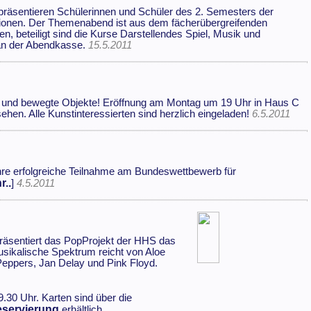
präsentieren Schülerinnen und Schüler des 2. Semesters der
onen. Der Themenabend ist aus dem fächerübergreifenden
n, beteiligt sind die Kurse Darstellendes Spiel, Musik und
s an der Abendkasse.
15.5.2011
en und bewegte Objekte! Eröffnung am Montag um 19 Uhr in Haus C
ehen. Alle Kunstinteressierten sind herzlich eingeladen!
6.5.2011
ihre erfolgreiche Teilnahme am Bundeswettbewerb für
r..
]
4.5.2011
räsentiert das PopProjekt der HHS das
sikalische Spektrum reicht von Aloe
 Peppers, Jan Delay und Pink Floyd.
.30 Uhr. Karten sind über die
eservierung
erhältlich.