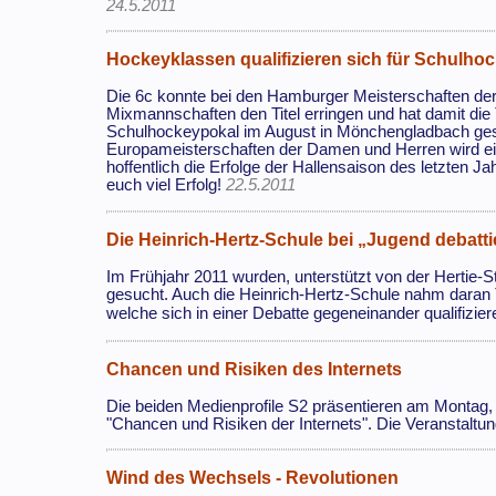
24.5.2011
Hockeyklassen qualifizieren sich für Schulh
Die 6c konnte bei den Hamburger Meisterschaften der
Mixmannschaften den Titel erringen und hat damit die
Schulhockeypokal im August in Mönchengladbach gesic
Europameisterschaften der Damen und Herren wird e
hoffentlich die Erfolge der Hallensaison des letzten 
euch viel Erfolg!
22.5.2011
Die Heinrich-Hertz-Schule bei „Jugend debatti
Im Frühjahr 2011 wurden, unterstützt von der Hertie-S
gesucht. Auch die Heinrich-Hertz-Schule nahm daran 
welche sich in einer Debatte gegeneinander qualifizier
Chancen und Risiken des Internets
Die beiden Medienprofile S2 präsentieren am Montag,
"Chancen und Risiken der Internets". Die Veranstaltung fi
Wind des Wechsels - Revolutionen