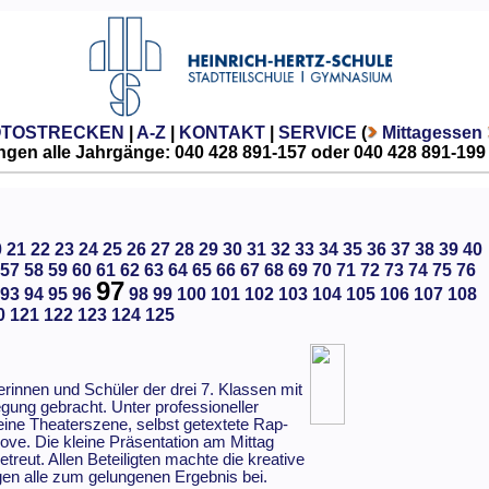
OTOSTRECKEN
|
A-Z
|
KONTAKT
|
SERVICE
(
Mittagessen
gen alle Jahrgänge: 040 428 891-157 oder 040 428 891-199
0
21
22
23
24
25
26
27
28
29
30
31
32
33
34
35
36
37
38
39
40
57
58
59
60
61
62
63
64
65
66
67
68
69
70
71
72
73
74
75
76
97
93
94
95
96
98
99
100
101
102
103
104
105
106
107
108
0
121
122
123
124
125
rinnen und Schüler der drei 7. Klassen mit
egung gebracht. Unter professioneller
eine Theaterszene, selbst getextete Rap-
ove. Die kleine Präsentation am Mittag
reut. Allen Beteiligten machte die kreative
ugen alle zum gelungenen Ergebnis bei.