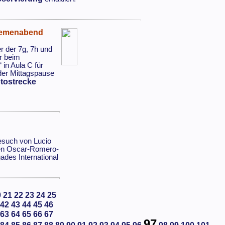
Themenabend
r der 7g, 7h und
r beim
in Aula C für
der Mittagspause
tostrecke
Besuch von Lucio
gen Oscar-Romero-
des International
0
21
22
23
24
25
42
43
44
45
46
63
64
65
66
67
97