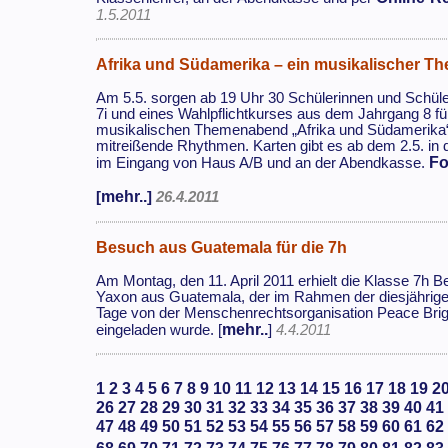
1.5.2011
Afrika und Südamerika – ein musikalischer 
Am 5.5. sorgen ab 19 Uhr 30 Schülerinnen und Schüle
7i und eines Wahlpflichtkurses aus dem Jahrgang 8 fü
musikalischen Themenabend „Afrika und Südamerika“ 
mitreißende Rhythmen. Karten gibt es ab dem 2.5. in 
Fo
im Eingang von Haus A/B und an der Abendkasse.
mehr..
[
]
26.4.2011
Besuch aus Guatemala für die 7h
Am Montag, den 11. April 2011 erhielt die Klasse 7h 
Yaxon aus Guatemala, der im Rahmen der diesjähri
Tage von der Menschenrechtsorganisation Peace Briga
mehr..
eingeladen wurde. [
]
4.4.2011
1
2
3
4
5
6
7
8
9
10
11
12
13
14
15
16
17
18
19
2
26
27
28
29
30
31
32
33
34
35
36
37
38
39
40
41
47
48
49
50
51
52
53
54
55
56
57
58
59
60
61
62