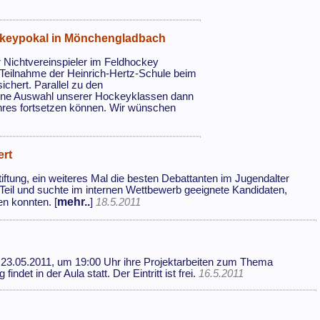
ockeypokal in Mönchengladbach
 Nichtvereinspieler im Feldhockey
 Teilnahme der Heinrich-Hertz-Schule beim
hert. Parallel zu den
ine Auswahl unserer Hockeyklassen dann
Jahres fortsetzen können. Wir wünschen
ert
tiftung, ein weiteres Mal die besten Debattanten im Jugendalter
Teil und suchte im internen Wettbewerb geeignete Kandidaten,
mehr..
en konnten. [
]
18.5.2011
 23.05.2011, um 19:00 Uhr ihre Projektarbeiten zum Thema
ndet in der Aula statt. Der Eintritt ist frei.
16.5.2011