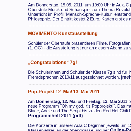
Am Donnerstag, 19.05. 2011, um 19:00 Uhr in Aula C 
Oberstufe Musik und Schauspiel zum Thema Revoluti
Unterricht im Profil "Mensch-Sprache-Kultur" entstande
Philosophie. Der Eintritt kostet 2 Euro, Karten gibt e
MOVIMENTO-Kunstausstellung
Schüler der Oberstufe präsentieren Filme, Fotografi
(1. OG) - die Ausstellung ist nur an diesem Abend zu s
„Congratulations“ 7g!
Die Schülerinnen und Schüler der Klasse 7g sind für 
meh
Fremdsprachen 2010/11 ausgezeichnet worden. [
Pop-Projekt 12. Mai/ 13. Mai 2011
Am
Donnerstag, 12. Mai
und
Freitag, 13. Mai 2011
p
neue Programm "Oh my god, it's Popprojekt!". Das mu
Blacc, Adele und The Script bis zu den Red Hot Chili
Programmheft 2011 (pdf)
Die Konzerte in unserer Aula C beginnen jeweils um 19
Online-R
Klassenlehrer, an der Abendkasse und per