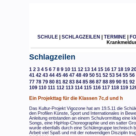
SCHULE
|
SCHLAGZEILEN
|
TERMINE
|
F
Krankmeldun
Schlagzeilen
1
2
3
4
5
6
7
8
9
10
11
12
13
14
15
16
17
18
19
2
41
42
43
44
45
46
47
48
49
50
51
52
53
54
55
56
77
78
79
80
81
82
83
84
85
86
87
88
89
90
91
92
109
110
111
112
113
114
115
116
117
118
119
12
Ein Projekttag für die Klassen 7c,d und h
Das Kultur-Projekt Vigozone hat am 19.5.11 die Schüle
den Profilen Künste, Sport und Internationales in Bew
Anleitung entstanden an einem Schulvormittag eine kl
Songs, eine HipHop-Choreographie und ein satter Gro
wurde ebenfalls durch eine Schülergruppe technisch bet
Arbeit viel Spaß und mit der notwendigen Disziplin tr