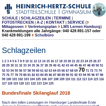
SCHULE
|
SCHLAGZEILEN
|
TERMINE
|
FOTOSTRECKEN
|
A-Z
|
KONTAKT
|
SERVICE
(
Mittagessen
Vertretungsplan
LMS Lernen Hamburg
)
Krankmeldungen alle Jahrgänge: 040 428 891-157 oder
040 428 891-199
Schulbüro
Schlagzeilen
1
2
3
4
5
6
7
8
9
10
11
12
13
14
15
16
17
18
19
20
21
22
23
24
25
26
27
28
29
30
31
32
33
34
35
36
37
38
39
40
41
42
43
44
45
46
47
48
49
50
51
70
52
53
54
55
56
57
58
59
60
61
62
63
64
65
66
67
68
69
71
72
73
74
75
76
77
78
79
80
81
82
83
84
85
86
87
88
89
90
91
92
93
94
95
96
97
98
99
100
101
102
103
104
105
106
107
108
109
110
111
112
113
114
115
116
117
118
119
120
121
122
123
124
125
Bundesfinale Skilanglauf 2018
Nach den tollen Leistungen im Hamburger Landesfinale Ende