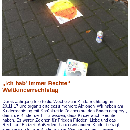
„Ich hab' immer Rechte“ –
Weltkinderrechtstag
Der 6. Jahrgang feierte die Woche zum Kinderrechtstag am
20.11.17 und organisierte dazu mehrere Aktionen. Wir haben am
Kinderrechtstag mit Sprühkreide Zeichen auf den Boden gesprayt,
damit die Kinder der HHS wissen, dass Kinder auch Rechte
haben. Es waren Zeichen für Frieden Frieden, Liebe und das
Recht auf Freizeit. Außerdem haben wir andere Kinder befragt,
was sie sich für alle Kinder auf der Welt wünschen. Unsere