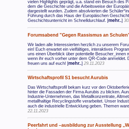
vielen Highlights geprägt, u.a. stand ein Besuch de
dem die Geschichte und die Arbeitsweise der Europä
dargestellt wurden. Zudem absolvierten die Schüler*in
Führung durch das Haus der Europäischen Geschichte ei
mehr..
Geschichtsunterricht im Schnelldurchlauf. [
]
30
Forumsabend "Gegen Rassismus an Schulen
Wir laden alle Interessierten herzlich zu unserem 
ein! Euch erwartet ein vielfältiges, interaktives Prog
uns einen Überblick über potentielle Besucher_innen
wenn ihr euch vorher unter dem QR-Code anmeldet. Di
mehr..
freuen uns auf euch! [
]
29.11.2023
Wirtschaftsprofil S1 besucht Aurubis
Das Wirtschaftsprofil bekam kurz vor den Oktoberferi
hinter die Fassaden der Firma Aurubis zu blicken. Auru
Industrie-Unternehmen, das Metallkonzentrate, Altmet
metallhaltige Recyclingstoffe verarbeitet. Unser Indus
auch die industrielle Entwicklung geben. Themen ware
22.11.2023
Peerfahrt und –ausbildung zur Ausstellung „W