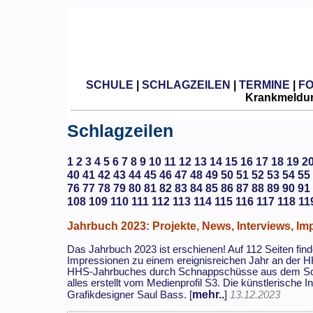
SCHULE
|
SCHLAGZEILEN
|
TERMINE
|
F
Krankmeldun
Schlagzeilen
1
2
3
4
5
6
7
8
9
10
11
12
13
14
15
16
17
18
19
2
40
41
42
43
44
45
46
47
48
49
50
51
52
53
54
55
76
77
78
79
80
81
82
83
84
85
86
87
88
89
90
91
108
109
110
111
112
113
114
115
116
117
118
11
Jahrbuch 2023: Projekte, News, Interviews, Im
Das Jahrbuch 2023 ist erschienen! Auf 112 Seiten find
Impressionen zu einem ereignisreichen Jahr an der H
HHS-Jahrbuches durch Schnappschüsse aus dem Schul
alles erstellt vom Medienprofil S3. Die künstlerische In
mehr..
Grafikdesigner Saul Bass. [
]
13.12.2023