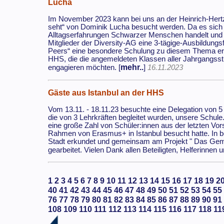
Lucha
Im November 2023 kann bei uns an der Heinrich-Hertz-
seht“ von Dominik Lucha besucht werden. Da es sich 
Alltagserfahrungen Schwarzer Menschen handelt und e
Mitglieder der Diversity-AG eine 3-tägige-Ausbildungsf
Peers“ eine besondere Schulung zu diesem Thema erha
HHS, die die angemeldeten Klassen aller Jahrgangsstu
mehr..
engagieren möchten. [
]
16.11.2023
Gäste aus Istanbul an der HHS
Vom 13.11. - 18.11.23 besuchte eine Delegation von 5
die von 3 Lehrkräften begleitet wurden, unsere Schu
eine große Zahl von Schüler:innen aus der letzten Vo
Rahmen von Erasmus+ in Istanbul besucht hatte. In b
Stadt erkundet und gemeinsam am Projekt " Das G
gearbeitet. Vielen Dank allen Beteiligten, Helferinnen u
1
2
3
4
5
6
7
8
9
10
11
12
13
14
15
16
17
18
19
2
40
41
42
43
44
45
46
47
48
49
50
51
52
53
54
55
76
77
78
79
80
81
82
83
84
85
86
87
88
89
90
91
108
109
110
111
112
113
114
115
116
117
118
11