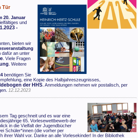
n Tür
m 20. Januar
elfältiges und
1.2023 -
ten, bieten wir
nsveranstaltung
h dafür an unter
de
. Viele Fragen
dung
. Weitere
24
benötigen Sie
mpfehlung, eine Kopie des Halbjahreszeugnisses,
debogen der HHS
. Anmeldungen nehmen wir postalisch, per
gen.
12.12.2023
iesem Tag geschneit und es war eine
diesjährige 65. Vorlesewettbewerb der
ck in die Vielfalt der Jugendbücher
ei Schüler*innen (die vorher per
hrer Wahl vor. Danke an alle Vorlesekinder! In der Bibliothek