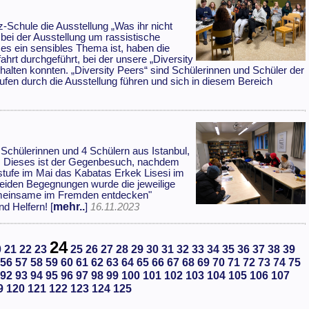
Schule die Ausstellung „Was ihr nicht
bei der Ausstellung um rassistische
s ein sensibles Thema ist, haben die
ahrt durchgeführt, bei der unsere „Diversity
lten konnten. „Diversity Peers“ sind Schülerinnen und Schüler der
fen durch die Ausstellung führen und sich in diesem Bereich
 Schülerinnen und 4 Schülern aus Istanbul,
le. Dieses ist der Gegenbesuch, nachdem
rstufe im Mai das Kabatas Erkek Lisesi im
eiden Begegnungen wurde die jeweilige
emeinsame im Fremden entdecken"
mehr..
nd Helfern! [
]
16.11.2023
24
0
21
22
23
25
26
27
28
29
30
31
32
33
34
35
36
37
38
39
56
57
58
59
60
61
62
63
64
65
66
67
68
69
70
71
72
73
74
75
92
93
94
95
96
97
98
99
100
101
102
103
104
105
106
107
9
120
121
122
123
124
125