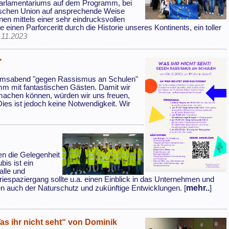
s Parlamentariums auf dem Programm, bei
ischen Union auf ansprechende Weise
nen mittels einer sehr eindrucksvollen
nen Parforceritt durch die Historie unseres Kontinents, ein toller
.11.2023
"
Forumsabend "gegen Rassismus an Schulen"
ramm mit fantastischen Gästen. Damit wir
 machen können, würden wir uns freuen,
es ist jedoch keine Notwendigkeit. Wir
en die Gelegenheit
bis ist ein
alle und
triespaziergang sollte u.a. einen Einblick in das Unternehmen und
mehr..
n auch der Naturschutz und zukünftige Entwicklungen. [
]
as ihr nicht seht“ von Dominik