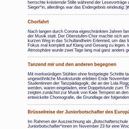
herrschte knisternde Stille während der Lesevorträge u
Sieger*in, allerdings war das Endergebnis eindeutig: [
Chorfahrt
Nach langen durch Corona eigeschränkten Jahren fan
der Musik statt. Der Oberstufen-Chor machte sich am
kurzen Weg in das Schullandheim Erlenried, um das 
Fokus mal komplett auf Klang und Gesang zu legen. I
Atmosphäre wurde zwei Tage lang mal ganz anders gear
Tanzend mir und den anderen begegnen
Mit merkwürdigen Stühlen ohne festgelegte Schritte t
ungewöhnliche Musikstunde erlebten Ende November d
Studentinnen der Tanzpädagogik, die an der Lola Rog
werden, waren eingeladen, eine Doppelstunde zum Th
zeigten zunächst zur Musik von Kate Tempest an den 
entwickelte Choreografie, die Grundlage der folgenden
Brüsselreise der Juniorbotschafter des Euro
Im Rahmen der Auszeichnung als „Botschafterschule 
Juniorbotschafter*innen im November 23 für eine Woc