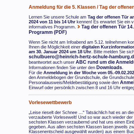
Anmeldung für die 5. Klassen / Tag der offene
Lernen Sie unsere Schule am
Tag der offenen Tür a
2024 von 11 bis 14 Uhr
kennen! Es erwartet Sie ein vi
Tag der offenen Tür 14.
informatives Programm.
Programm (PDF)
Wenn Sie nicht am Infoabend am 5.12. teilnehmen konn
Ihnen die Möglichkeit einer
digitalen Kurzinformatio
am 30. Januar 2024 um 18 Uhr
. Bitte melden Sie sic
schulbuero@heinrich-hertz-schule-hamburg.
ABC rund um die Anmel
beantwortet auch unser
Downloads
Informationen finden Sie unter den
.
Für die
Anmeldung in der Woche vom 05.-09.02.20
den Anmeldebogen der Grundschule, die Grundschule
Anmel
Personalausweis/Meldebestätigung sowie den
Einwurf oder persönlich zwischen 8 und 16 Uhr entge
Vorlesewettbewerb
„Leise rieselt der Schnee …“ Tatsächlich hat es an d
verzauberte Vorlesewelt! Und so war auch wieder der 
sechsten Klassen verzaubernd und hat uns einen Einbli
gegeben. Aus allen sechsten Klassen lasen jeweils zw
Klassenentscheid ausgewählt wurden) aus einem Buch i