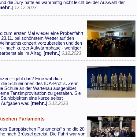
nd die Jury hatte es wahrhaftig nicht leicht bei der Auswahl der
mehr..
]
12.12.2023
d zum ersten Mal wieder eine Probenfahrt
 23.11. bei schönstem Wetter auf den
Weihnachtskonzert vorzubereiten und den
n - nach kurzer Aufwärmphase - wohliger
mehr..
beitet als im Alltag. [
]
6.12.2023
anzen – geht das? Eine wahrlich
ie Schülerinnen des IDA-Profils. Zehn
ge Schule an der Wartenau ausgebildet
ema Tanzimprovisation zu gestalten. Sie
Stuhlobjekten eine kurze selbst
mehr..
 Aufgaben war. [
]
5.12.2023
päischen Parlaments
des Europäischen Parlaments“ sind die 20
he nach Brüssel gereist. Die Fahrt war von