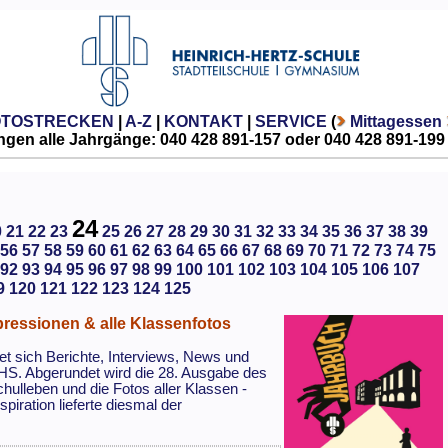
OTOSTRECKEN
|
A-Z
|
KONTAKT
|
SERVICE
(
Mittagessen
gen alle Jahrgänge: 040 428 891-157 oder 040 428 891-199
24
0
21
22
23
25
26
27
28
29
30
31
32
33
34
35
36
37
38
39
56
57
58
59
60
61
62
63
64
65
66
67
68
69
70
71
72
73
74
75
92
93
94
95
96
97
98
99
100
101
102
103
104
105
106
107
9
120
121
122
123
124
125
pressionen & alle Klassenfotos
et sich Berichte, Interviews, News und
HS. Abgerundet wird die 28. Ausgabe des
leben und die Fotos aller Klassen -
spiration lieferte diesmal der