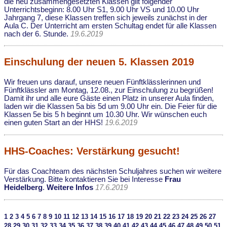
die neu zusammengesetzten Klassen gilt folgender
Unterrichtsbeginn: 8.00 Uhr S1, 9.00 Uhr VS und 10.00 Uhr
Jahrgang 7, diese Klassen treffen sich jeweils zunächst in der
Aula C. Der Unterricht am ersten Schultag endet für alle Klassen
nach der 6. Stunde.
19.6.2019
Einschulung der neuen 5. Klassen 2019
Wir freuen uns darauf, unsere neuen Fünftklässlerinnen und
Fünftklässler am Montag, 12.08., zur Einschulung zu begrüßen!
Damit ihr und alle eure Gäste einen Platz in unserer Aula finden,
laden wir die Klassen 5a bis 5d um 9.00 Uhr ein. Die Feier für die
Klassen 5e bis 5 h beginnt um 10.30 Uhr. Wir wünschen euch
einen guten Start an der HHS!
19.6.2019
HHS-Coaches: Verstärkung gesucht!
Für das Coachteam des nächsten Schuljahres suchen wir weitere
Verstärkung. Bitte kontaktieren Sie bei Interesse
Frau
Heidelberg
.
Weitere Infos
17.6.2019
1
2
3
4
5
6
7
8
9
10
11
12
13
14
15
16
17
18
19
20
21
22
23
24
25
26
27
28
29
30
31
32
33
34
35
36
37
38
39
40
41
42
43
44
45
46
47
48
49
50
51