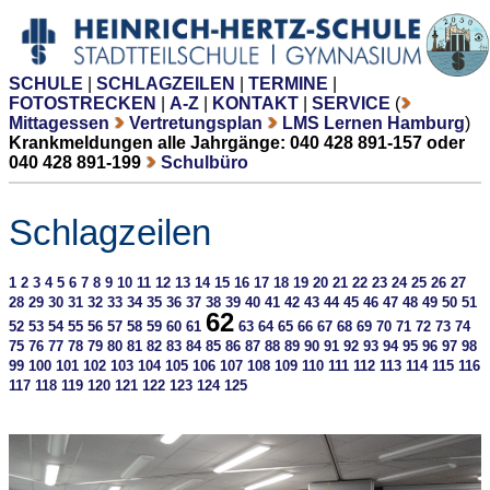
SCHULE
|
SCHLAGZEILEN
|
TERMINE
|
FOTOSTRECKEN
|
A-Z
|
KONTAKT
|
SERVICE
(
Mittagessen
Vertretungsplan
LMS Lernen Hamburg
)
Krankmeldungen alle Jahrgänge: 040 428 891-157 oder
040 428 891-199
Schulbüro
Schlagzeilen
1
2
3
4
5
6
7
8
9
10
11
12
13
14
15
16
17
18
19
20
21
22
23
24
25
26
27
28
29
30
31
32
33
34
35
36
37
38
39
40
41
42
43
44
45
46
47
48
49
50
51
62
52
53
54
55
56
57
58
59
60
61
63
64
65
66
67
68
69
70
71
72
73
74
75
76
77
78
79
80
81
82
83
84
85
86
87
88
89
90
91
92
93
94
95
96
97
98
99
100
101
102
103
104
105
106
107
108
109
110
111
112
113
114
115
116
117
118
119
120
121
122
123
124
125