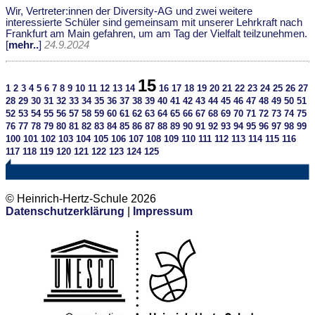
Wir, Vertreter:innen der Diversity-AG und zwei weitere
interessierte Schüler sind gemeinsam mit unserer Lehrkraft nach
Frankfurt am Main gefahren, um am Tag der Vielfalt teilzunehmen.
[
mehr..
]
24.9.2024
15
1
2
3
4
5
6
7
8
9
10
11
12
13
14
16
17
18
19
20
21
22
23
24
25
26
27
28
29
30
31
32
33
34
35
36
37
38
39
40
41
42
43
44
45
46
47
48
49
50
51
52
53
54
55
56
57
58
59
60
61
62
63
64
65
66
67
68
69
70
71
72
73
74
75
76
77
78
79
80
81
82
83
84
85
86
87
88
89
90
91
92
93
94
95
96
97
98
99
100
101
102
103
104
105
106
107
108
109
110
111
112
113
114
115
116
117
118
119
120
121
122
123
124
125
© Heinrich-Hertz-Schule 2026
Datenschutzerklärung
|
Impressum