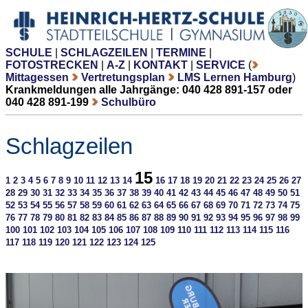
SCHULE
|
SCHLAGZEILEN
|
TERMINE
|
FOTOSTRECKEN
|
A-Z
|
KONTAKT
|
SERVICE
(
Mittagessen
Vertretungsplan
LMS Lernen Hamburg
)
Krankmeldungen alle Jahrgänge: 040 428 891-157 oder
040 428 891-199
Schulbüro
Schlagzeilen
15
1
2
3
4
5
6
7
8
9
10
11
12
13
14
16
17
18
19
20
21
22
23
24
25
26
27
28
29
30
31
32
33
34
35
36
37
38
39
40
41
42
43
44
45
46
47
48
49
50
51
52
53
54
55
56
57
58
59
60
61
62
63
64
65
66
67
68
69
70
71
72
73
74
75
76
77
78
79
80
81
82
83
84
85
86
87
88
89
90
91
92
93
94
95
96
97
98
99
100
101
102
103
104
105
106
107
108
109
110
111
112
113
114
115
116
117
118
119
120
121
122
123
124
125