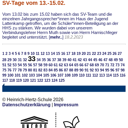
SV-Tage vom 13.-15.02.
Vom 13.02 bis zum 15.02 haben sich das SV-Team und die
einzelnen Jahrgangssprecher*innen im Haus der Jugend
Lattenkamp getroffen, um die Schüler*innen-Beteiligung an der
HHS zu stärken. Wir wurden dabei von unserem
Verbindungslehrer Herrn Muth sowie von Herrn Harnischfeger
begleitet und unterstützt. [
mehr..
]
18.2.2023
1
2
3
4
5
6
7
8
9
10
11
12
13
14
15
16
17
18
19
20
21
22
23
24
25
26
27
33
28
29
30
31
32
34
35
36
37
38
39
40
41
42
43
44
45
46
47
48
49
50
51
52
53
54
55
56
57
58
59
60
61
62
63
64
65
66
67
68
69
70
71
72
73
74
75
76
77
78
79
80
81
82
83
84
85
86
87
88
89
90
91
92
93
94
95
96
97
98
99
100
101
102
103
104
105
106
107
108
109
110
111
112
113
114
115
116
117
118
119
120
121
122
123
124
125
© Heinrich-Hertz-Schule 2026
Datenschutzerklärung
|
Impressum