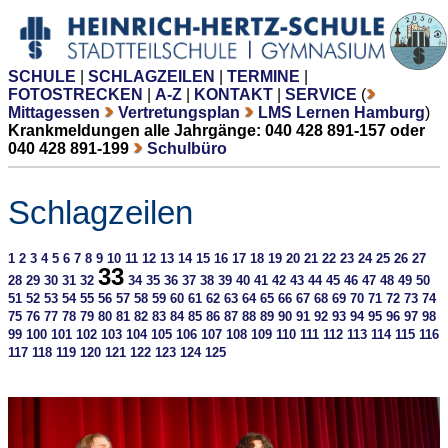
SCHULE
|
SCHLAGZEILEN
|
TERMINE
|
FOTOSTRECKEN
|
A-Z
|
KONTAKT
|
SERVICE
(
Mittagessen
Vertretungsplan
LMS Lernen Hamburg
)
Krankmeldungen alle Jahrgänge: 040 428 891-157 oder
040 428 891-199
Schulbüro
Schlagzeilen
1
2
3
4
5
6
7
8
9
10
11
12
13
14
15
16
17
18
19
20
21
22
23
24
25
26
27
33
28
29
30
31
32
34
35
36
37
38
39
40
41
42
43
44
45
46
47
48
49
50
51
52
53
54
55
56
57
58
59
60
61
62
63
64
65
66
67
68
69
70
71
72
73
74
75
76
77
78
79
80
81
82
83
84
85
86
87
88
89
90
91
92
93
94
95
96
97
98
99
100
101
102
103
104
105
106
107
108
109
110
111
112
113
114
115
116
117
118
119
120
121
122
123
124
125