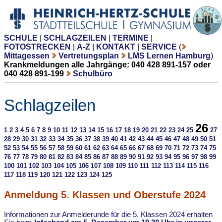
SCHULE
|
SCHLAGZEILEN
|
TERMINE
|
FOTOSTRECKEN
|
A-Z
|
KONTAKT
|
SERVICE
(
Mittagessen
Vertretungsplan
LMS Lernen Hamburg
)
Krankmeldungen alle Jahrgänge: 040 428 891-157 oder
040 428 891-199
Schulbüro
Schlagzeilen
26
1
2
3
4
5
6
7
8
9
10
11
12
13
14
15
16
17
18
19
20
21
22
23
24
25
27
28
29
30
31
32
33
34
35
36
37
38
39
40
41
42
43
44
45
46
47
48
49
50
51
52
53
54
55
56
57
58
59
60
61
62
63
64
65
66
67
68
69
70
71
72
73
74
75
76
77
78
79
80
81
82
83
84
85
86
87
88
89
90
91
92
93
94
95
96
97
98
99
100
101
102
103
104
105
106
107
108
109
110
111
112
113
114
115
116
117
118
119
120
121
122
123
124
125
Anmeldung 5. Klassen und Oberstufe 2024
Informationen zur Anmelderunde für die 5. Klassen 2024 erhalten