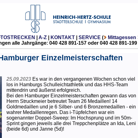
OTOSTRECKEN
|
A-Z
|
KONTAKT
|
SERVICE
(
Mittagessen
gen alle Jahrgänge: 040 428 891-157 oder 040 428 891-199
 Hamburger Einzelmeisterschaften
25.09.2023
Es war in den vergangenen Wochen schon viel
los in Hamburgs Schulleichtathletik und das HHS-Team
mittendrin und äußerst erfolgreich.
Bei den Hamburger Einzelmeisterschaften gewann das von
Herrn Struckmeier betreutet Team 26 Medaillen! 14
Goldmedaillen und je 6 Silber- und 6 Bronzemedaillen - ein
wahrer Medaillenregen. Das i-Tüpfelchen war ein
sogenannter Doppel-Sweep: Im Hochsprung und im 50m-
Sprint gingen jeweils alle drei Treppchenplätze an Ida, Leni
(beide 6d) und Janne (5d)!