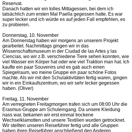
Reservat.
Danach hatten wir ein tolles Mittagessen, bei dem ich
tatsächlich zum ersten Mal Paella gegessen hatte. Es war
super lecker und ich würde es auf jeden Fall empfehlen, es
zu probieren.
Donnerstag, 10. November
Am Donnerstag haben wir morgens an unserem Projekt
gearbeitet. Nachmittags gingen wir in das
Wissenschaftsmuseum in der Ciudad de las Artes y las
Ciencias, wo wir z.B. verschiedene Tiere sehen konnten, wie
viel Wasser ein Körper hat oder wie viel Traktion man hat. Ich
kaufte ein paar Souvenirs und es gab auch einen
Spiegelraum, wo meine Gruppe ein paar schöne Fotos
machte. Als wir mit den Schulaktivitäten fertig waren, gingen
wir in ein Einkaufszentrum, wo wir sehr lecker gegessen
haben. (Oliver)
Freitag, 11. November
Am verregneten Freitagmorgen trafen sich um 08:00 Uhr die
Erasmus-Gruppe am Schuleingang. Da unsere Kleidung
nass war, bekamen wir erst einmal trockene
Wechselklamotten und unsere Textilien wurden getrocknet.
Wir stellten unseren Reiseführer fertig und alle Gruppen
haben ihren Reiseführer anschließend den Anderen