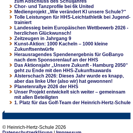
zum Abschluss des Schuljahres
Chor- und Tanzprofile bei 6k United
Medienprojekt „Wie verändert KI unsere Schule?“
Tolle Leistungen für HHS-Leichtathletik bei Jugend-
trainiert
Landessieg beim Europäischen Wettbewerb 2026 -
herzlichen Glückwunsch!
Zeitzeugen in Jahrgang 9
Kunst-Aktion: 1000 Kacheln – 1000 kleine
Zukunftsentwürfe
Herausragendes Spendenergebnis für GoBanyo
nach dem Sponsorenlauf an der HHS
Das Aktionsjahr „Unsere Zukunft - Hamburg 2050“
geht zu Ende mit den HHS-Zukunftsawards
Alsterschach 2026: Dieses Jahr wurde es knapp,
aber das linke Ufer (also wir) hat gewonnen!
Planetenrallye 2026 der HHS
Unser Projekt entwickelt sich weiter – gemeinsam
mit allen Beteiligten
1. Platz für das Golf-Team der Heinrich-Hertz-Schule
© Heinrich-Hertz-Schule 2026
Datenschutzerklärung
|
Impressum