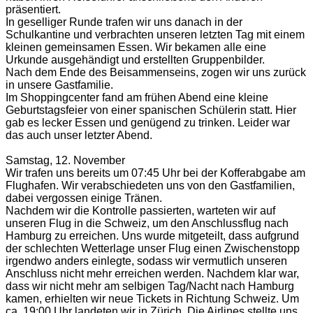
präsentiert.
In geselliger Runde trafen wir uns danach in der
Schulkantine und verbrachten unseren letzten Tag mit einem
kleinen gemeinsamen Essen. Wir bekamen alle eine
Urkunde ausgehändigt und erstellten Gruppenbilder.
Nach dem Ende des Beisammenseins, zogen wir uns zurück
in unsere Gastfamilie.
Im Shoppingcenter fand am frühen Abend eine kleine
Geburtstagsfeier von einer spanischen Schülerin statt. Hier
gab es lecker Essen und genügend zu trinken. Leider war
das auch unser letzter Abend.
Samstag, 12. November
Wir trafen uns bereits um 07:45 Uhr bei der Kofferabgabe am
Flughafen. Wir verabschiedeten uns von den Gastfamilien,
dabei vergossen einige Tränen.
Nachdem wir die Kontrolle passierten, warteten wir auf
unseren Flug in die Schweiz, um den Anschlussflug nach
Hamburg zu erreichen. Uns wurde mitgeteilt, dass aufgrund
der schlechten Wetterlage unser Flug einen Zwischenstopp
irgendwo anders einlegte, sodass wir vermutlich unseren
Anschluss nicht mehr erreichen werden. Nachdem klar war,
dass wir nicht mehr am selbigen Tag/Nacht nach Hamburg
kamen, erhielten wir neue Tickets in Richtung Schweiz. Um
ca. 19:00 Uhr landeten wir in Zürich. Die Airlines stellte uns