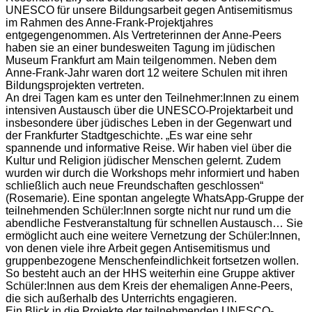
UNESCO für unsere Bildungsarbeit gegen Antisemitismus
im Rahmen des Anne-Frank-Projektjahres
entgegengenommen. Als Vertreterinnen der Anne-Peers
haben sie an einer bundesweiten Tagung im jüdischen
Museum Frankfurt am Main teilgenommen. Neben dem
Anne-Frank-Jahr waren dort 12 weitere Schulen mit ihren
Bildungsprojekten vertreten.
An drei Tagen kam es unter den Teilnehmer:Innen zu einem
intensiven Austausch über die UNESCO-Projektarbeit und
insbesondere über jüdisches Leben in der Gegenwart und
der Frankfurter Stadtgeschichte. „Es war eine sehr
spannende und informative Reise. Wir haben viel über die
Kultur und Religion jüdischer Menschen gelernt. Zudem
wurden wir durch die Workshops mehr informiert und haben
schließlich auch neue Freundschaften geschlossen“
(Rosemarie). Eine spontan angelegte WhatsApp-Gruppe der
teilnehmenden Schüler:Innen sorgte nicht nur rund um die
abendliche Festveranstaltung für schnellen Austausch… Sie
ermöglicht auch eine weitere Vernetzung der Schüler:Innen,
von denen viele ihre Arbeit gegen Antisemitismus und
gruppenbezogene Menschenfeindlichkeit fortsetzen wollen.
So besteht auch an der HHS weiterhin eine Gruppe aktiver
Schüler:Innen aus dem Kreis der ehemaligen Anne-Peers,
die sich außerhalb des Unterrichts engagieren.
Ein Blick in die Projekte der teilnehmenden UNESCO-