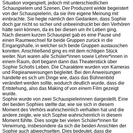
Situation vorgespielt, jedoch mit unterschiedlichen
Schauspielern und Szenen. Der Produzent wirkte begeistert
von der Schauspielerin, da sie ihre eigene Meinung mit
einbrachte. Sie hegte nämlich den Gedanken, dass Sophie
doch gar nicht so sicher und unbeeindruckt bei den Verhören
hätte sein können, da es bei diesen um ihr Leben ging.
Nach diesem kurzen Schauspiel gab es eine Pause und
einen Raumwechsel für beide Gruppen zurück in die
Eingangshalle, in welcher sich beide Gruppen austauschen
konnten. Anschließend ging es mit dem richtigen Stück
weiter. Nun waren alle Schüler*innen sowie Lehrer*innen in
einem Raum, dort begann dann das Theaterstück über
Sophie Scholls Leben. Die Charaktere wurden von Kameras
und Regieanweisungen begleitet. Bei den Anweisungen
handelte es sich um Dinge wie, dass das Bühnenbild
verändert werden sollte, wodurch deutlich wurde, dass die
Entstehung, also das Making of von einem Film gezeigt
wurde.
Sophie wurde von zwei Schauspielerinnen dargestellt. Eine
der beiden Sophies stellte dar, wie sie sich in diesem
Moment des Verhörs wahrscheinlich verhalten hat und die
andere zeigte, wie sich Sophie wahrscheinlich in diesem
Moment fühlte. Dies sorgte bei vielen Schüler*innen für
Verwirrung, insbesondere da sich die beiden Ansichten der
Sophie auch abwechselten. Dies bedeutet, dass die