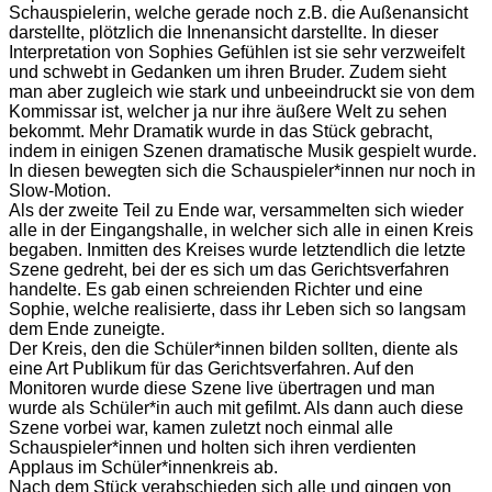
Schauspielerin, welche gerade noch z.B. die Außenansicht
darstellte, plötzlich die Innenansicht darstellte. In dieser
Interpretation von Sophies Gefühlen ist sie sehr verzweifelt
und schwebt in Gedanken um ihren Bruder. Zudem sieht
man aber zugleich wie stark und unbeeindruckt sie von dem
Kommissar ist, welcher ja nur ihre äußere Welt zu sehen
bekommt. Mehr Dramatik wurde in das Stück gebracht,
indem in einigen Szenen dramatische Musik gespielt wurde.
In diesen bewegten sich die Schauspieler*innen nur noch in
Slow-Motion.
Als der zweite Teil zu Ende war, versammelten sich wieder
alle in der Eingangshalle, in welcher sich alle in einen Kreis
begaben. Inmitten des Kreises wurde letztendlich die letzte
Szene gedreht, bei der es sich um das Gerichtsverfahren
handelte. Es gab einen schreienden Richter und eine
Sophie, welche realisierte, dass ihr Leben sich so langsam
dem Ende zuneigte.
Der Kreis, den die Schüler*innen bilden sollten, diente als
eine Art Publikum für das Gerichtsverfahren. Auf den
Monitoren wurde diese Szene live übertragen und man
wurde als Schüler*in auch mit gefilmt. Als dann auch diese
Szene vorbei war, kamen zuletzt noch einmal alle
Schauspieler*innen und holten sich ihren verdienten
Applaus im Schüler*innenkreis ab.
Nach dem Stück verabschieden sich alle und gingen von