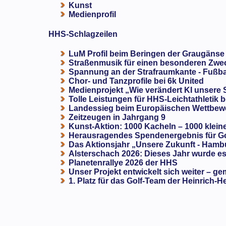
Kunst
Medienprofil
HHS-Schlagzeilen
LuM Profil beim Beringen der Graugänse
Straßenmusik für einen besonderen Zweck
Spannung an der Strafraumkante - Fußba
Chor- und Tanzprofile bei 6k United
Medienprojekt „Wie verändert KI unsere
Tolle Leistungen für HHS-Leichtathletik b
Landessieg beim Europäischen Wettbewe
Zeitzeugen in Jahrgang 9
Kunst-Aktion: 1000 Kacheln – 1000 klein
Herausragendes Spendenergebnis für G
Das Aktionsjahr „Unsere Zukunft - Hamb
Alsterschach 2026: Dieses Jahr wurde es 
Planetenrallye 2026 der HHS
Unser Projekt entwickelt sich weiter – ge
1. Platz für das Golf-Team der Heinrich-H