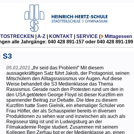
OTOSTRECKEN
|
A-Z
|
KONTAKT
|
SERVICE
(
Mittagessen
gen alle Jahrgänge: 040 428 891-157 oder 040 428 891-199
l S3
05.01.2021
„Ihr seid das Problem!“ Mit diesem
aussagekräftigen Satz führt Jakob, der Protagonist, seinen
Mitschülern den Alltagsrassismus vor Augen. Auf diese
Weise behandelt die S3 Medienklasse das Thema
Rassismus. Gerade nach den Protesten rund um den in
den USA getöteten George Floyd ist dieser Kurzfilm ein
spannender Beitrag zur Debatte. Die Idee zu diesem
Kurzfilm hatte Sven Gielnik, ein ehemaliger Schüler von
Frau Höfler, der als Schauspieler bereits in diversen
Produktionen zu sehen war und inzwischen als auch als
Regisseur tätig ist und in Ludwigsburg an der
Filmakademie Regie studiert. Zusammen mit seinem
Kollegen Ben Zerhau bot er der Medienklasse an, einen