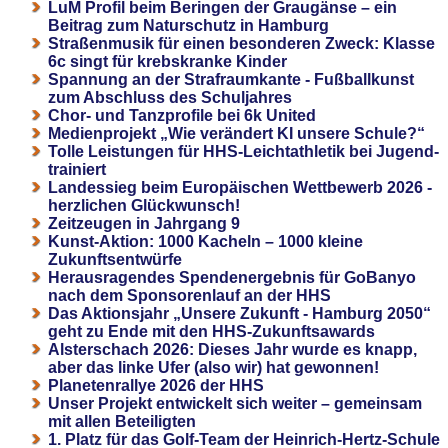
LuM Profil beim Beringen der Graugänse – ein
Beitrag zum Naturschutz in Hamburg
Straßenmusik für einen besonderen Zweck: Klasse
6c singt für krebskranke Kinder
Spannung an der Strafraumkante - Fußballkunst
zum Abschluss des Schuljahres
Chor- und Tanzprofile bei 6k United
Medienprojekt „Wie verändert KI unsere Schule?“
Tolle Leistungen für HHS-Leichtathletik bei Jugend-
trainiert
Landessieg beim Europäischen Wettbewerb 2026 -
herzlichen Glückwunsch!
Zeitzeugen in Jahrgang 9
Kunst-Aktion: 1000 Kacheln – 1000 kleine
Zukunftsentwürfe
Herausragendes Spendenergebnis für GoBanyo
nach dem Sponsorenlauf an der HHS
Das Aktionsjahr „Unsere Zukunft - Hamburg 2050“
geht zu Ende mit den HHS-Zukunftsawards
Alsterschach 2026: Dieses Jahr wurde es knapp,
aber das linke Ufer (also wir) hat gewonnen!
Planetenrallye 2026 der HHS
Unser Projekt entwickelt sich weiter – gemeinsam
mit allen Beteiligten
1. Platz für das Golf-Team der Heinrich-Hertz-Schule