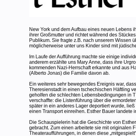
New York und dem Aufbau eines neuen Lebens ihre
ihrer Großmutter und richtet während des Stück
Publikum. Sie fragte z.B. nach unserem Wissen ü
möglicherweise unter uns Kinder sind mit jüdisch
Im Laufe der Aufführung machte sie einige indivi
anderem erzählte uns Mary Anne, dass ihre Urgro
kommenden Nazi-Herrschaft erkannte und aus Ham
(Alberto Jonas) die Familie davon ab.
Ein weiteres sehr bewegendes Ereignis war, dass 
Theresienstadt in einen tschechischen Häftling ver
geholfen die schlechten Lebensbedingungen in The
verschaffte: die Listenführung über die ermordet
später in ein anderes Lager deportiert wurde, ließ
einen Transport einreihen. Esther Bauer landete 
Die Schauspielerin hat die Geschichte von Esther
gebracht. Zum einen arbeitete sie mit originalen
Theateraufführungen, in denen diese „mitgespielt