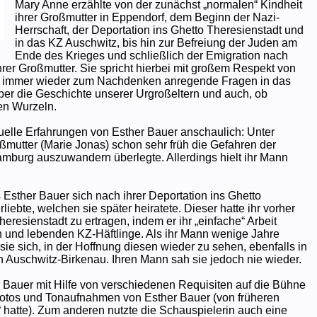
Mary Anne erzählte von der zunächst „normalen“ Kindheit
ihrer Großmutter in Eppendorf, dem Beginn der Nazi-
Herrschaft, der Deportation ins Ghetto Theresienstadt und
in das KZ Auschwitz, bis hin zur Befreiung der Juden am
Ende des Krieges und schließlich der Emigration nach
r Großmutter. Sie spricht hierbei mit großem Respekt von
es immer wieder zum Nachdenken anregende Fragen in das
ber die Geschichte unserer Urgroßeltern und auch, ob
en Wurzeln.
duelle Erfahrungen von Esther Bauer anschaulich: Unter
ßmutter (Marie Jonas) schon sehr früh die Gefahren der
burg auszuwandern überlegte. Allerdings hielt ihr Mann
Esther Bauer sich nach ihrer Deportation ins Ghetto
liebte, welchen sie später heiratete. Dieser hatte ihr vorher
resienstadt zu ertragen, indem er ihr „einfache“ Arbeit
en und lebenden KZ-Häftlinge. Als ihr Mann wenige Jahre
 sie sich, in der Hoffnung diesen wieder zu sehen, ebenfalls in
in Auschwitz-Birkenau. Ihren Mann sah sie jedoch nie wieder.
 Bauer mit Hilfe von verschiedenen Requisiten auf die Bühne
 Fotos und Tonaufnahmen von Esther Bauer (von früheren
“ hatte). Zum anderen nutzte die Schauspielerin auch eine