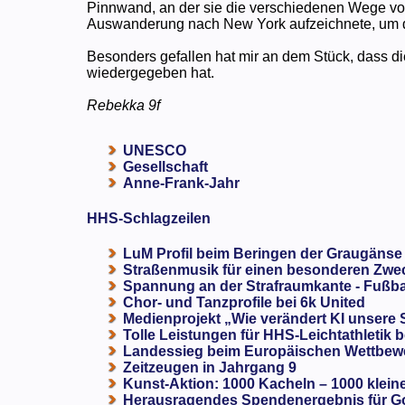
Pinnwand, an der sie die verschiedenen Wege von
Auswanderung nach New York aufzeichnete, um d
Besonders gefallen hat mir an dem Stück, dass die
wiedergegeben hat.
Rebekka 9f
UNESCO
Gesellschaft
Anne-Frank-Jahr
HHS-Schlagzeilen
LuM Profil beim Beringen der Graugänse
Straßenmusik für einen besonderen Zweck
Spannung an der Strafraumkante - Fußba
Chor- und Tanzprofile bei 6k United
Medienprojekt „Wie verändert KI unsere
Tolle Leistungen für HHS-Leichtathletik b
Landessieg beim Europäischen Wettbewe
Zeitzeugen in Jahrgang 9
Kunst-Aktion: 1000 Kacheln – 1000 klein
Herausragendes Spendenergebnis für G