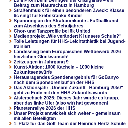
LuM Profil beim Beringen der Graugänse – ein
Beitrag zum Naturschutz in Hamburg
Straßenmusik für einen besonderen Zweck: Klasse
6c singt für krebskranke Kinder
Spannung an der Strafraumkante - Fußballkunst
zum Abschluss des Schuljahres
Chor- und Tanzprofile bei 6k United
Medienprojekt „Wie verändert KI unsere Schule?“
Tolle Leistungen für HHS-Leichtathletik bei Jugend-
trainiert
Landessieg beim Europäischen Wettbewerb 2026 -
herzlichen Glückwunsch!
Zeitzeugen in Jahrgang 9
Kunst-Aktion: 1000 Kacheln – 1000 kleine
Zukunftsentwürfe
Herausragendes Spendenergebnis für GoBanyo
nach dem Sponsorenlauf an der HHS
Das Aktionsjahr „Unsere Zukunft - Hamburg 2050“
geht zu Ende mit den HHS-Zukunftsawards
Alsterschach 2026: Dieses Jahr wurde es knapp,
aber das linke Ufer (also wir) hat gewonnen!
Planetenrallye 2026 der HHS
Unser Projekt entwickelt sich weiter – gemeinsam
mit allen Beteiligten
1. Platz für das Golf-Team der Heinrich-Hertz-Schule