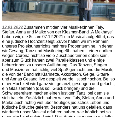
12.01.2022
Zusammen mit den vier Musiker:innen Taly,
Stefan, Anna und Maike von der Klezmer-Band „A Mekhaye“
haben wir, die 8c, am 07.12.2021 ein Musical aufgeführt, das
eine jüdische Hochzeit zeigt. Zuvor hatten wir im Rahmen
unseres Projektunterrichts mehrere Probentermine, in denen
wir Gesang, Tanz und Musik eingeübt haben. Leider durften
wegen Corona nicht so viele Zuschauer:innen dabei sein,
aber zum Glück kamen zwei Parallelklassen und einige
Lehrer:innen zu unserer Aufführung. Das Tanzen, Singen
und Musizieren hat richtig viel Spaß gemacht und die Musik,
die von der Band mit Klarinette, Akkordeon, Geige, Gitarre
und Annas Gesang live gespielt wurde, ist sehr schön. Bei so
einer Hochzeit wird ganz viel getanzt, gesungen und gelacht,
ein Glas zertreten (das soll Glück bringen) und die
Schwiegereltern machen einen lustigen Tanz, bei dem sie
sich batteln. Zusätzlich haben wir von Taly, Stefan, Anna und
Maike auch richtig viel über heutiges jüdisches Leben und
jüdische Bräuche gelernt. Besonders hat uns gefallen, dass
wir durch unser Musical erfahren haben, wie fröhlich bei so
einer Hochzeit gefeiert wird. Das Projekt war eine ganz tolle