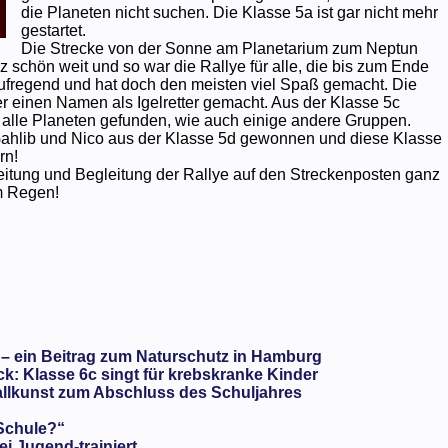
die Planeten nicht suchen. Die Klasse 5a ist gar nicht mehr
gestartet.
Die Strecke von der Sonne am Planetarium zum Neptun
 schön weit und so war die Rallye für alle, die bis zum Ende
aufregend und hat doch den meisten viel Spaß gemacht. Die
er einen Namen als Igelretter gemacht. Aus der Klasse 5c
n alle Planeten gefunden, wie auch einige andere Gruppen.
Gahlib und Nico aus der Klasse 5d gewonnen und diese Klasse
rn!
eitung und Begleitung der Rallye auf den Streckenposten ganz
m Regen!
 – ein Beitrag zum Naturschutz in Hamburg
: Klasse 6c singt für krebskranke Kinder
llkunst zum Abschluss des Schuljahres
 Schule?“
ei Jugend-trainiert