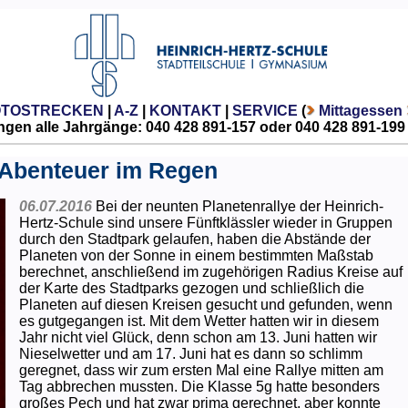
OTOSTRECKEN
|
A-Z
|
KONTAKT
|
SERVICE
(
Mittagessen
gen alle Jahrgänge: 040 428 891-157 oder 040 428 891-199
n Abenteuer im Regen
06.07.2016
Bei der neunten Planetenrallye der Heinrich-
Hertz-Schule sind unsere Fünftklässler wieder in Gruppen
durch den Stadtpark gelaufen, haben die Abstände der
Planeten von der Sonne in einem bestimmten Maßstab
berechnet, anschließend im zugehörigen Radius Kreise auf
der Karte des Stadtparks gezogen und schließlich die
Planeten auf diesen Kreisen gesucht und gefunden, wenn
es gutgegangen ist. Mit dem Wetter hatten wir in diesem
Jahr nicht viel Glück, denn schon am 13. Juni hatten wir
Nieselwetter und am 17. Juni hat es dann so schlimm
geregnet, dass wir zum ersten Mal eine Rallye mitten am
Tag abbrechen mussten. Die Klasse 5g hatte besonders
großes Pech und hat zwar prima gerechnet, aber konnte