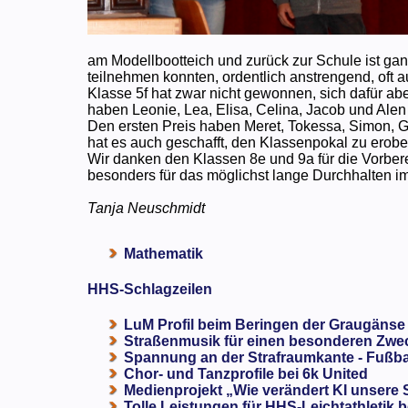
am Modellbootteich und zurück zur Schule ist ganz
teilnehmen konnten, ordentlich anstrengend, oft 
Klasse 5f hat zwar nicht gewonnen, sich dafür ab
haben Leonie, Lea, Elisa, Celina, Jacob und Ale
Den ersten Preis haben Meret, Tokessa, Simon, 
hat es auch geschafft, den Klassenpokal zu erobe
Wir danken den Klassen 8e und 9a für die Vorber
besonders für das möglichst lange Durchhalten i
Tanja Neuschmidt
Mathematik
HHS-Schlagzeilen
LuM Profil beim Beringen der Graugänse
Straßenmusik für einen besonderen Zweck
Spannung an der Strafraumkante - Fußba
Chor- und Tanzprofile bei 6k United
Medienprojekt „Wie verändert KI unsere
Tolle Leistungen für HHS-Leichtathletik b