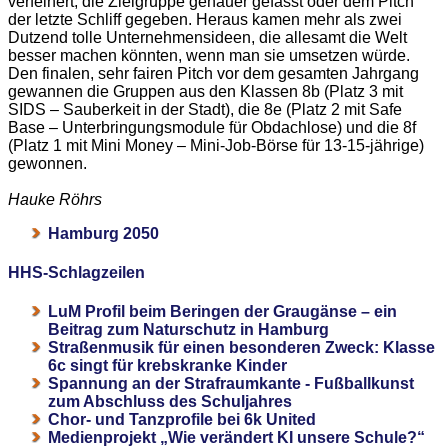
verfeinert, die Zielgruppe genauer gefasst oder dem Pitch
der letzte Schliff gegeben. Heraus kamen mehr als zwei
Dutzend tolle Unternehmensideen, die allesamt die Welt
besser machen könnten, wenn man sie umsetzen würde.
Den finalen, sehr fairen Pitch vor dem gesamten Jahrgang
gewannen die Gruppen aus den Klassen 8b (Platz 3 mit
SIDS – Sauberkeit in der Stadt), die 8e (Platz 2 mit Safe
Base – Unterbringungsmodule für Obdachlose) und die 8f
(Platz 1 mit Mini Money – Mini-Job-Börse für 13-15-jährige)
gewonnen.
Hauke Röhrs
Hamburg 2050
HHS-Schlagzeilen
LuM Profil beim Beringen der Graugänse – ein
Beitrag zum Naturschutz in Hamburg
Straßenmusik für einen besonderen Zweck: Klasse
6c singt für krebskranke Kinder
Spannung an der Strafraumkante - Fußballkunst
zum Abschluss des Schuljahres
Chor- und Tanzprofile bei 6k United
Medienprojekt „Wie verändert KI unsere Schule?“