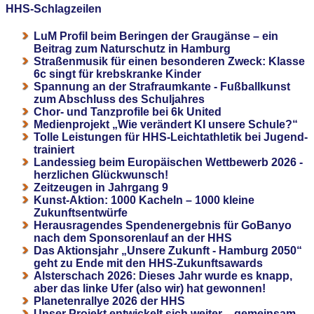
HHS-Schlagzeilen
LuM Profil beim Beringen der Graugänse – ein
Beitrag zum Naturschutz in Hamburg
Straßenmusik für einen besonderen Zweck: Klasse
6c singt für krebskranke Kinder
Spannung an der Strafraumkante - Fußballkunst
zum Abschluss des Schuljahres
Chor- und Tanzprofile bei 6k United
Medienprojekt „Wie verändert KI unsere Schule?“
Tolle Leistungen für HHS-Leichtathletik bei Jugend-
trainiert
Landessieg beim Europäischen Wettbewerb 2026 -
herzlichen Glückwunsch!
Zeitzeugen in Jahrgang 9
Kunst-Aktion: 1000 Kacheln – 1000 kleine
Zukunftsentwürfe
Herausragendes Spendenergebnis für GoBanyo
nach dem Sponsorenlauf an der HHS
Das Aktionsjahr „Unsere Zukunft - Hamburg 2050“
geht zu Ende mit den HHS-Zukunftsawards
Alsterschach 2026: Dieses Jahr wurde es knapp,
aber das linke Ufer (also wir) hat gewonnen!
Planetenrallye 2026 der HHS
Unser Projekt entwickelt sich weiter – gemeinsam