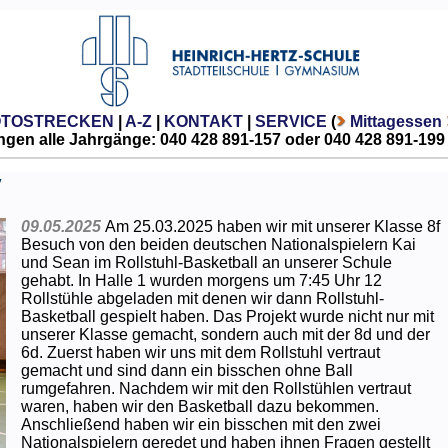
OTOSTRECKEN
|
A-Z
|
KONTAKT
|
SERVICE
(
Mittagessen
gen alle Jahrgänge: 040 428 891-157 oder 040 428 891-199
V
09.05.2025
Am 25.03.2025 haben wir mit unserer Klasse 8f
Besuch von den beiden deutschen Nationalspielern Kai
und Sean im Rollstuhl-Basketball an unserer Schule
gehabt. In Halle 1 wurden morgens um 7:45 Uhr 12
Rollstühle abgeladen mit denen wir dann Rollstuhl-
Basketball gespielt haben. Das Projekt wurde nicht nur mit
unserer Klasse gemacht, sondern auch mit der 8d und der
6d. Zuerst haben wir uns mit dem Rollstuhl vertraut
gemacht und sind dann ein bisschen ohne Ball
rumgefahren. Nachdem wir mit den Rollstühlen vertraut
waren, haben wir den Basketball dazu bekommen.
Anschließend haben wir ein bisschen mit den zwei
Nationalspielern geredet und haben ihnen Fragen gestellt