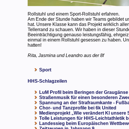
Rollstuhl und einem Sport-Rollstuhl erfahren.
Am Ende der Stunde haben wir Teams gebildet un
hat. Unsere Klasse kann das Projekt wirklich all
Tellerrand zu schauen. Wir haben in dieser Stun
Beeinträchtigung genauso leistungsfähig, ehrgeizi
einmal in einem Rollstuhl gesessen zu haben. Und
hatten!
Rita, Jasmina und Leandro aus der 8f
Sport
HHS-Schlagzeilen
LuM Profil beim Beringen der Graugänse
Straßenmusik für einen besonderen Zweck
Spannung an der Strafraumkante - Fußba
Chor- und Tanzprofile bei 6k United
Medienprojekt „Wie verändert KI unsere
Tolle Leistungen für HHS-Leichtathletik b
Landessieg beim Europäischen Wettbewe
Zeitzeugen in Jahrgang 9