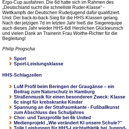
Ergo-Cup ausfahren. Die 6d hatte sich im Rahmen des
„Deutschland sucht die schnellste Ruder-Klasse“ -
Wettkampfs der Deutschen Ruderjugend dafür qualifiziert.
Und: Der back-to-back-Sieg für die HHS-Klassen gelang.
Nach der jetzigen 7d im letzten Jahr hieß die Siegerequipe
auch dieses Jahr wieder HHS-6d! Herzlichen Glückwunsch
und vielen Dank an Trainerin Frau Woithe-Richter für die
Begleitung!
Philip Progscha
Sport
Sport-Leistungsklasse
HHS-Schlagzeilen
LuM Profil beim Beringen der Graugänse – ein
Beitrag zum Naturschutz in Hamburg
Straßenmusik für einen besonderen Zweck: Klasse
6c singt für krebskranke Kinder
Spannung an der Strafraumkante - Fußballkunst
zum Abschluss des Schuljahres
Chor- und Tanzprofile bei 6k United
Medienprojekt „Wie verändert KI unsere Schule?“
Tolle Leistungen für HHS-Leichtathletik bei Jugend-