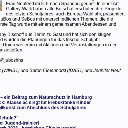
Frau Neufend im ICE nach Spandau gedüst. In einer Art
Gallery-Walk haben alle Botschafterschulen ihre Projekte
des letzten Schuljahres, auch Europa-Wahljahr, präsentiert.
JuBos und SeBos mit unterschiedlichen Themen, die die
r erste Tag wurde mit einem gemeinsamen Abendessen und
y Bischoff aus Berlin zu Gast und hat sich den klugen
d wurden die Planungen für das frische Schuljahr
Union weiterhin mit Aktionen und Veranstaltungen in der
 anzustoßen.
: @juboshhs
 (WINS1) und Saron Elmenhorst (IDAS1) und Jennifer Neuf
 – ein Beitrag zum Naturschutz in Hamburg
: Klasse 6c singt für krebskranke Kinder
llkunst zum Abschluss des Schuljahres
 Schule?“
ei Jugend-trainiert