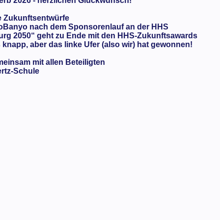
rb 2026 - herzlichen Glückwunsch!
e Zukunftsentwürfe
oBanyo nach dem Sponsorenlauf an der HHS
urg 2050“ geht zu Ende mit den HHS-Zukunftsawards
knapp, aber das linke Ufer (also wir) hat gewonnen!
meinsam mit allen Beteiligten
ertz-Schule