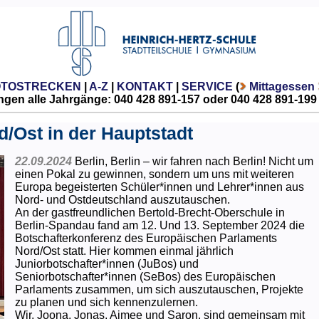
OTOSTRECKEN
|
A-Z
|
KONTAKT
|
SERVICE
(
Mittagessen
gen alle Jahrgänge: 040 428 891-157 oder 040 428 891-199
/Ost in der Hauptstadt
22.09.2024
Berlin, Berlin – wir fahren nach Berlin! Nicht um
einen Pokal zu gewinnen, sondern um uns mit weiteren
Europa begeisterten Schüler*innen und Lehrer*innen aus
Nord- und Ostdeutschland auszutauschen.
An der gastfreundlichen Bertold-Brecht-Oberschule in
Berlin-Spandau fand am 12. Und 13. September 2024 die
Botschafterkonferenz des Europäischen Parlaments
Nord/Ost statt. Hier kommen einmal jährlich
Juniorbotschafter*innen (JuBos) und
Seniorbotschafter*innen (SeBos) des Europäischen
Parlaments zusammen, um sich auszutauschen, Projekte
zu planen und sich kennenzulernen.
Wir, Joona, Jonas, Aimee und Saron, sind gemeinsam mit