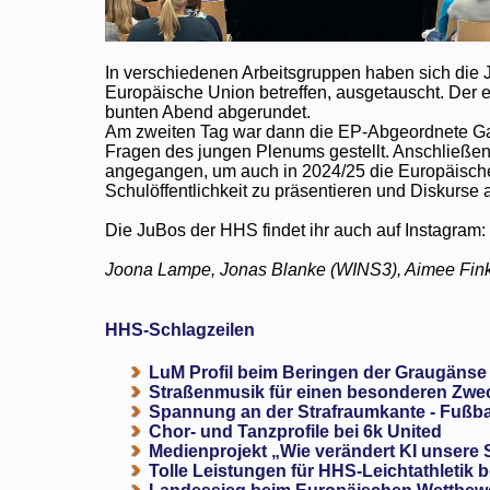
In verschiedenen Arbeitsgruppen haben sich die 
Europäische Union betreffen, ausgetauscht. De
bunten Abend abgerundet.
Am zweiten Tag war dann die EP-Abgeordnete Gab
Fragen des jungen Plenums gestellt. Anschließen
angegangen, um auch in 2024/25 die Europäische 
Schulöffentlichkeit zu präsentieren und Diskurse
Die JuBos der HHS findet ihr auch auf Instagram
Joona Lampe, Jonas Blanke (WINS3), Aimee Fink
HHS-Schlagzeilen
LuM Profil beim Beringen der Graugänse
Straßenmusik für einen besonderen Zweck
Spannung an der Strafraumkante - Fußba
Chor- und Tanzprofile bei 6k United
Medienprojekt „Wie verändert KI unsere
Tolle Leistungen für HHS-Leichtathletik b