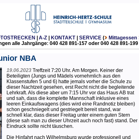
OTOSTRECKEN
|
A-Z
|
KONTAKT
|
SERVICE
(
Mittagessen
gen alle Jahrgänge: 040 428 891-157 oder 040 428 891-199
Junior NBA
19.06.2023
Treffzeit 7:20 Uhr. Am Morgen. Keiner der
Beteiligten (Jungs und Mädels vornehmlich aus den
Klassenstufen 5 und 6) hatte jemals vorher die Schule zu
dieser Nachtzeit gesehen, erst Recht nicht die begleitende
Lehrkraft. Als diese aber um 7:15 Uhr vor das Haus AB trat
und sah, dass die komplette Mannschaft inklusive eines
leeren Einkaufswagens (dies wird eine Randnotiz bleiben)
schon geschniegelt und gestriegelt bereit stand, war
schnell klar, dass dieser Freitag unter einem guten Stern
(diese sah man zu dieser Uhrzeit auch noch fast) stand. Der
Eindruck sollte nicht täuschen.
Die Hinfahrt nach Wilhelmsburg wurde professionell und