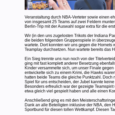
Veranstaltung durch NBA-Verteter sowie einen e
von insgesamt 25 Teams auf zwei Feldern munter 
Berlin-Trip mit der Auswahl sogar extra für die er
Wir (in den uns zugelosten Trikots der Indiana Pa
die beiden folgenden Gruppenspiele in überzeuge
wartete. Dort konnten wir uns gegen die Hornets w
Teamplay durchsetzen. Nun wartete bereits das Ha
Ein Sieg trennte uns nun noch von der Titelverte
ging mit fast komplett anderer Besetzung ebenfal
Kinder versammelte sich, um unser Finale gegen 
entwickelte sich zu einem Krimi, die Hawks war
hatten beide Teams die gleiche Punktzahl. Doch m
Spiel für uns entscheiden, der Jubel kannte kein
Besonders erfreulich war der gezeigte Teamspirit 
etwa gleich viel gespielt haben und alle einen Ko
Anschließend ging es mit den Meisterschaftsringe
Dank an alle Beteiligten inklusive der NBA, de
Sportbund für diesen tollen Wettkampf. Diesen Ta