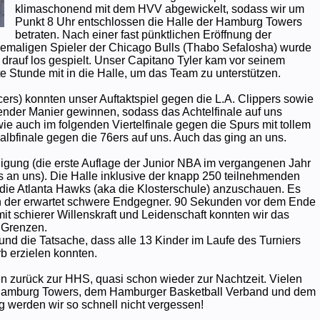
klimaschonend mit dem HVV abgewickelt, sodass wir um
Punkt 8 Uhr entschlossen die Halle der Hamburg Towers
betraten. Nach einer fast pünktlichen Eröffnung der
hemaligen Spieler der Chicago Bulls (Thabo Sefalosha) wurde
drauf los gespielt. Unser Capitano Tyler kam vor seinem
ste Stunde mit in die Halle, um das Team zu unterstützen.
cers) konnten unser Auftaktspiel gegen die L.A. Clippers sowie
nder Manier gewinnen, sodass das Achtelfinale auf uns
ie auch im folgenden Viertelfinale gegen die Spurs mit tollem
lbfinale gegen die 76ers auf uns. Auch das ging an uns.
idigung (die erste Auflage der Junior NBA im vergangenen Jahr
ls an uns). Die Halle inklusive der knapp 250 teilnehmenden
die Atlanta Hawks (aka die Klosterschule) anzuschauen. Es
en der erwartet schwere Endgegner. 90 Sekunden vor dem Ende
it schierer Willenskraft und Leidenschaft konnten wir das
e Grenzen.
und die Tatsache, dass alle 13 Kinder im Laufe des Turniers
rb erzielen konnten.
n zurück zur HHS, quasi schon wieder zur Nachtzeit. Vielen
n Hamburg Towers, dem Hamburger Basketball Verband und dem
g werden wir so schnell nicht vergessen!