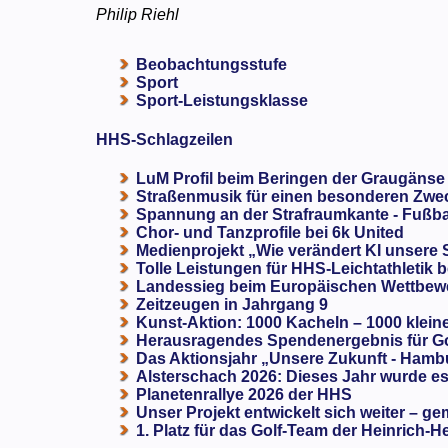
Philip Riehl
Beobachtungsstufe
Sport
Sport-Leistungsklasse
HHS-Schlagzeilen
LuM Profil beim Beringen der Graugänse
Straßenmusik für einen besonderen Zweck
Spannung an der Strafraumkante - Fußba
Chor- und Tanzprofile bei 6k United
Medienprojekt „Wie verändert KI unsere
Tolle Leistungen für HHS-Leichtathletik b
Landessieg beim Europäischen Wettbewe
Zeitzeugen in Jahrgang 9
Kunst-Aktion: 1000 Kacheln – 1000 klein
Herausragendes Spendenergebnis für G
Das Aktionsjahr „Unsere Zukunft - Hamb
Alsterschach 2026: Dieses Jahr wurde es 
Planetenrallye 2026 der HHS
Unser Projekt entwickelt sich weiter – ge
1. Platz für das Golf-Team der Heinrich-H