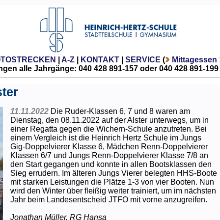
OTOSTRECKEN
|
A-Z
|
KONTAKT
|
SERVICE
(
Mittagessen
gen alle Jahrgänge: 040 428 891-157 oder 040 428 891-199
ter
11.11.2022
Die Ruder-Klassen 6, 7 und 8 waren am
Dienstag, den 08.11.2022 auf der Alster unterwegs, um in
einer Regatta gegen die Wichern-Schule anzutreten. Bei
einem Vergleich ist die Heinrich Hertz Schule im Jungs
Gig-Doppelvierer Klasse 6, Mädchen Renn-Doppelvierer
Klassen 6/7 und Jungs Renn-Doppelvierer Klasse 7/8 an
den Start gegangen und konnte in allen Bootsklassen den
Sieg errudern. Im älteren Jungs Vierer belegten HHS-Boote
mit starken Leistungen die Plätze 1-3 von vier Booten. Nun
wird den Winter über fleißig weiter trainiert, um im nächsten
Jahr beim Landesentscheid JTFO mit vorne anzugreifen.
Jonathan Müller, RG Hansa