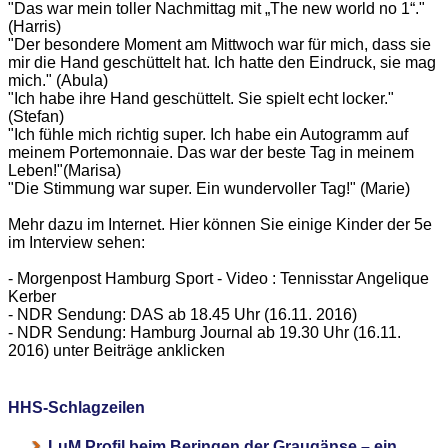
"Das war mein toller Nachmittag mit „The new world no 1“."
(Harris)
"Der besondere Moment am Mittwoch war für mich, dass sie
mir die Hand geschüttelt hat. Ich hatte den Eindruck, sie mag
mich." (Abula)
"Ich habe ihre Hand geschüttelt. Sie spielt echt locker."
(Stefan)
"Ich fühle mich richtig super. Ich habe ein Autogramm auf
meinem Portemonnaie. Das war der beste Tag in meinem
Leben!"(Marisa)
"Die Stimmung war super. Ein wundervoller Tag!" (Marie)
Mehr dazu im Internet. Hier können Sie einige Kinder der 5e
im Interview sehen:
- Morgenpost Hamburg Sport - Video : Tennisstar Angelique
Kerber
- NDR Sendung: DAS ab 18.45 Uhr (16.11. 2016)
- NDR Sendung: Hamburg Journal ab 19.30 Uhr (16.11.
2016) unter Beiträge anklicken
HHS-Schlagzeilen
LuM Profil beim Beringen der Graugänse – ein