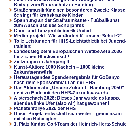
Beitrag zum Naturschutz in Hamburg
Straßenmusik für einen besonderen Zweck: Klasse
6c singt für krebskranke Kinder
Spannung an der Strafraumkante - Fußballkunst
zum Abschluss des Schuljahres
Chor- und Tanzprofile bei 6k United
Medienprojekt „Wie verändert KI unsere Schule?“
Tolle Leistungen für HHS-Leichtathletik bei Jugend-
trainiert
Landessieg beim Europäischen Wettbewerb 2026 -
herzlichen Glückwunsch!
Zeitzeugen in Jahrgang 9
Kunst-Aktion: 1000 Kacheln – 1000 kleine
Zukunftsentwürfe
Herausragendes Spendenergebnis für GoBanyo
nach dem Sponsorenlauf an der HHS
Das Aktionsjahr „Unsere Zukunft - Hamburg 2050“
geht zu Ende mit den HHS-Zukunftsawards
Alsterschach 2026: Dieses Jahr wurde es knapp,
aber das linke Ufer (also wir) hat gewonnen!
Planetenrallye 2026 der HHS
Unser Projekt entwickelt sich weiter – gemeinsam
mit allen Beteiligten
1. Platz für das Golf-Team der Heinrich-Hertz-Schule