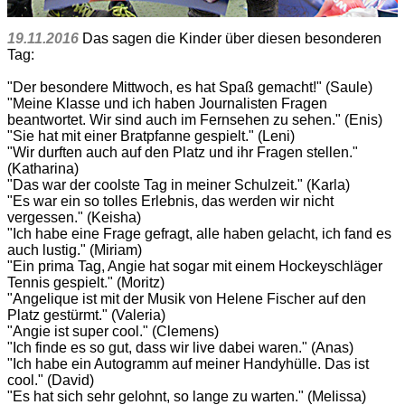
19.11.2016
Das sagen die Kinder über diesen besonderen
Tag:
"Der besondere Mittwoch, es hat Spaß gemacht!" (Saule)
"Meine Klasse und ich haben Journalisten Fragen
beantwortet. Wir sind auch im Fernsehen zu sehen." (Enis)
"Sie hat mit einer Bratpfanne gespielt." (Leni)
"Wir durften auch auf den Platz und ihr Fragen stellen."
(Katharina)
"Das war der coolste Tag in meiner Schulzeit." (Karla)
"Es war ein so tolles Erlebnis, das werden wir nicht
vergessen." (Keisha)
"Ich habe eine Frage gefragt, alle haben gelacht, ich fand es
auch lustig." (Miriam)
"Ein prima Tag, Angie hat sogar mit einem Hockeyschläger
Tennis gespielt." (Moritz)
"Angelique ist mit der Musik von Helene Fischer auf den
Platz gestürmt." (Valeria)
"Angie ist super cool." (Clemens)
"Ich finde es so gut, dass wir live dabei waren." (Anas)
"Ich habe ein Autogramm auf meiner Handyhülle. Das ist
cool." (David)
"Es hat sich sehr gelohnt, so lange zu warten." (Melissa)